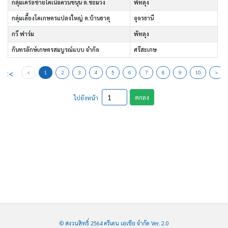
กลุ่มเครือข่ายโคเนื้อควนขนุน ต.ชะมวง
พัทลุง
กลุ่มเลี้ยงโคเกษตรแปลงใหญ่ ต.บ้านธาตุ
อุดรธานี
กวี ฟาร์ม
พัทลุง
กันทรลักษ์เกษตรสมบูรณ์แบบ จำกัด
ศรีสะเกษ
<<
<
1
2
3
4
5
6
7
8
9
10
>
ตกลง
ไปยังหน้า
© สงวนสิทธิ์ 2564 ครีเดน เอเชีย จำกัด Ver. 2.0