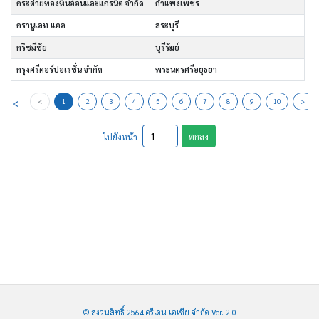
กระต่ายทองหินอ่อนและแกรนิต จำกัด
กำแพงเพชร
กรานูเลท แคล
สระบุรี
กริชมีชัย
บุรีรัมย์
กรุงศรีคอร์ปอเรชั่น จำกัด
พระนครศรีอยุธยา
<<
<
1
2
3
4
5
6
7
8
9
10
>
ตกลง
ไปยังหน้า
© สงวนสิทธิ์ 2564 ครีเดน เอเชีย จำกัด Ver. 2.0