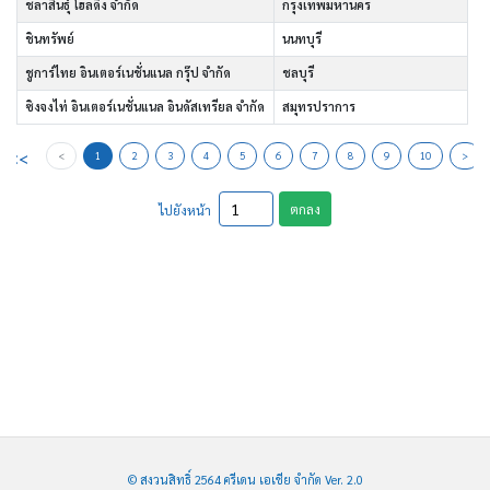
ชลาสินธุ์ โฮลดิ้ง จำกัด
กรุงเทพมหานคร
ชินทรัพย์
นนทบุรี
ชูการ์ไทย อินเตอร์เนชั่นแนล กรุ๊ป จำกัด
ชลบุรี
ซิงจงไท่ อินเตอร์เนชั่นแนล อินดัสเทรียล จำกัด
สมุทรปราการ
<<
<
1
2
3
4
5
6
7
8
9
10
>
ตกลง
ไปยังหน้า
© สงวนสิทธิ์ 2564 ครีเดน เอเชีย จำกัด Ver. 2.0