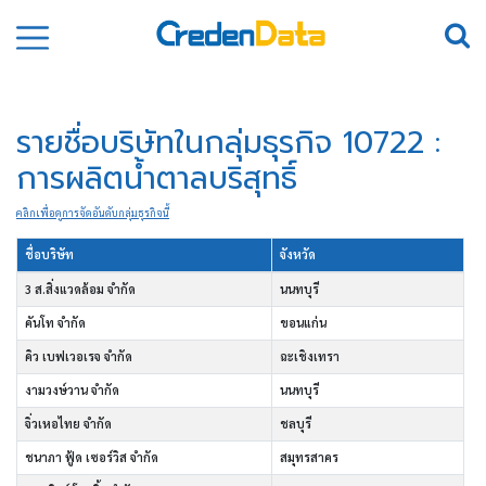
รายชื่อบริษัทในกลุ่มธุรกิจ 10722 :
การผลิตน้ำตาลบริสุทธิ์
คลิกเพื่อดูการจัดอันดับกลุ่มธุรกิจนี้
ชื่อบริษัท
จังหวัด
3 ส.สิ่งแวดล้อม จำกัด
นนทบุรี
คันโท จำกัด
ขอนแก่น
คิว เบฟเวอเรจ จำกัด
ฉะเชิงเทรา
งามวงษ์วาน จำกัด
นนทบุรี
จิ่วเหอไทย จำกัด
ชลบุรี
ชนาภา ฟู้ด เซอร์วิส จำกัด
สมุทรสาคร