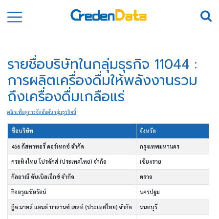
รายชื่อบริษัทในกลุ่มธุรกิจ 11044 :
การผลิตเครื่องดื่มให้พลังงานรวม
ถึงเครื่องดื่มเกลือแร่
คลิกเพื่อดูการจัดอันดับกลุ่มธุรกิจนี้
ชื่อบริษัท
จังหวัด
456 กัสทาทอรี่ คอร์เทกซ์ จำกัด
กรุงเทพมหานคร
กระทิงไทย โปรดักส์ (ประเทศไทย) จำกัด
เชียงราย
กัลยาณี ดับเบิลเอ็กซ์ จำกัด
ตราด
กิจอรุณชัยรัตน์
นครปฐม
กู๊ด มายด์ แอนด์ บาลานซ์ เฮลท์ (ประเทศไทย) จำกัด
นนทบุรี