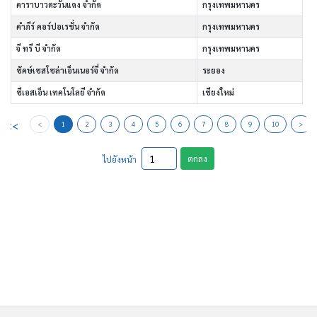
คาราบาวตะวันแดง จำกัด
กรุงเทพมหานคร
คำภีร์ คอร์ปอเรชั่น จำกัด
กรุงเทพมหานคร
จี ทรี บี จำกัด
กรุงเทพมหานคร
ซัคษ์เซสโซล่าเอ็นเนอร์จี่ จำกัด
ระยอง
ซีเอสเอ็น เทคโนโลยี จำกัด
เชียงใหม่
<<
<
1
2
3
4
5
6
7
8
9
10
>
ตกลง
ไปยังหน้า