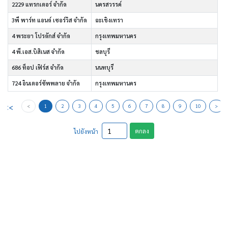
2229 แทรกเตอร์ จำกัด
นครสวรรค์
3พี พาร์ท แอนด์ เซอร์วิส จำกัด
ฉะเชิงเทรา
4 พระยา โปรดักส์ จำกัด
กรุงเทพมหานคร
4 พี.เอส.บิสิเนส จำกัด
ชลบุรี
686 ท็อป เฟิร์ส จำกัด
นนทบุรี
724 อินเตอร์ซัพพลาย จำกัด
กรุงเทพมหานคร
<<
<
1
2
3
4
5
6
7
8
9
10
>
ตกลง
ไปยังหน้า