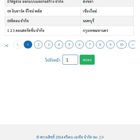
07สตูดิโอ ออกแบบและก่อสร้าง จำกัด
สงขลา
09 อินอาร์ค ดีไซน์ พลัส
เชียงใหม่
09ดิคอน จำกัด
นนทบุรี
1 2 3 คอนสตรัคชั่น จำกัด
กรุงเทพมหานคร
<<
<
1
2
3
4
5
6
7
8
9
10
>
ตกลง
ไปยังหน้า
© สงวนสิทธิ์ 2564 ครีเดน เอเชีย จำกัด Ver. 2.0