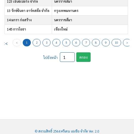
123 เอ็นจิเนียริ่ง จำกัด
นครราชสีมา
13 รักษ์จินดา อาร์ทสตีล จำกัด
กรุงเทพมหานคร
14 มกรา ก่อสร้าง
นครราชสีมา
145 การโยธา
เชียงใหม่
<<
<
1
2
3
4
5
6
7
8
9
10
>
ตกลง
ไปยังหน้า
© สงวนสิทธิ์ 2564 ครีเดน เอเชีย จำกัด Ver. 2.0