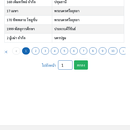
168 เพิ่มทรัพย์ จำกัด
ปทุมธานี
17 เมษา
พระนครศรีอยุธยา
170 ซัพพลาย โซลูชั่น
พระนครศรีอยุธยา
1999 พัสดุการศึกษา
ประจวบคีรีขันธ์
2 ผู้เฒ่า จำกัด
นครปฐม
<<
<
1
2
3
4
5
6
7
8
9
10
>
ตกลง
ไปยังหน้า