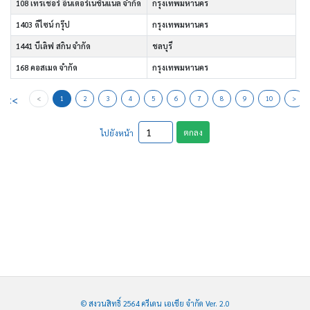
108 เทรเชอร์ อินเตอร์เนชั่นแนล จำกัด
กรุงเทพมหานคร
1403 ดีไซน์ กรุ๊ป
กรุงเทพมหานคร
1441 บีเลิฟ สกิน จำกัด
ชลบุรี
168 คอสเมด จำกัด
กรุงเทพมหานคร
<<
<
1
2
3
4
5
6
7
8
9
10
>
ตกลง
ไปยังหน้า
© สงวนสิทธิ์ 2564 ครีเดน เอเชีย จำกัด Ver. 2.0