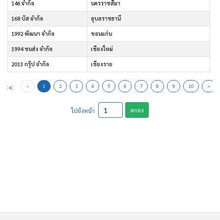
146 จำกัด
นครราชสีมา
168 บัส จำกัด
อุบลราชธานี
1992 พัฒนา จำกัด
ขอนแก่น
1994 ขนส่ง จำกัด
เชียงใหม่
2013 กรุ๊ป จำกัด
เชียงราย
<<
<
1
2
3
4
5
6
7
8
9
10
>
ตกลง
ไปยังหน้า