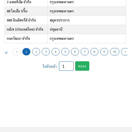
3 แพลทินัม จำกัด
กรุงเทพมหานคร
88 ไอเดีย ปริ๊น
กรุงเทพมหานคร
888 อินดัสทรีส์ จำกัด
สมุทรปราการ
กณิช (ประเทศไทย) จำกัด
ปทุมธานี
กนกวัฒนา จำกัด
กรุงเทพมหานคร
<<
<
1
2
3
4
5
6
7
8
9
10
>
ตกลง
ไปยังหน้า