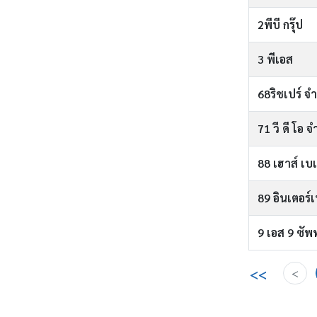
2พีบี กรุ๊ป
3 พีเอส
68ริชเปร์ จำ
71 วี ดี โอ จ
88 เฮาส์ เบเ
89 อินเตอร์
9 เอส 9 ซั
<<
<