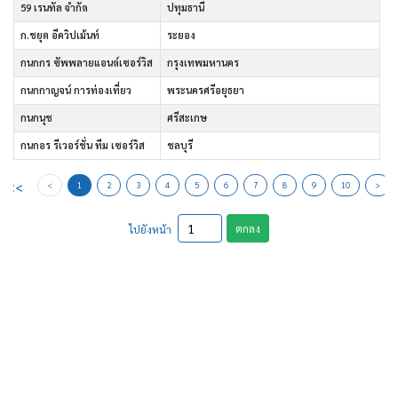
59 เรนทัล จำกัด
ปทุมธานี
ก.ชยุต อีควิปเม้นท์
ระยอง
กนกกร ซัพพลายแอนด์เซอร์วิส
กรุงเทพมหานคร
กนกกาญจน์ การท่องเที่ยว
พระนครศรีอยุธยา
กนกนุช
ศรีสะเกษ
กนกอร รีเวอร์ชั่น ทีม เซอร์วิส
ชลบุรี
<<
<
1
2
3
4
5
6
7
8
9
10
>
ตกลง
ไปยังหน้า