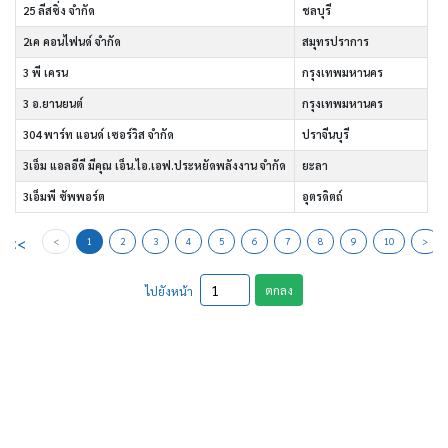
25 ลีสซิ่ง จำกัด
ชลบุรี
2เค คอนไฟนด์ จำกัด
สมุทรปราการ
3 พี เครน
กรุงเทพมหานคร
3 อ.ยานยนต์
กรุงเทพมหานคร
304 พาร์ท แอนด์ เซอร์วิส จำกัด
ปราจีนบุรี
3เอ็ม แอลอีดี มีคุณ เอ็น.ไอ.เอฟ.ประหยัดพลังงาน จำกัด
ยะลา
3เอ็มพี ซัพพอร์ต
อุตรดิตถ์
<<
<
1
2
3
4
5
6
7
8
9
10
>
ตกลง
ไปยังหน้า