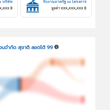
x บริษัท
รับงานภาครัฐ xx โครงการ
x,xxx
xxx,xxx,xxx
฿
มูลค่า
฿
ส่วนจำกัด สุชาติ ลอตโต้ 99