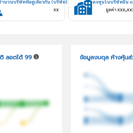
จำนวนบริษัทที่อยู่เดียวกัน (บริษัท)
ลงทุนในบริษัทอื่น x
xx
xxx,xx
มูลค่า
าติ ลอตโต้ 99
ข้อมูลงบดุล ห้างหุ้น