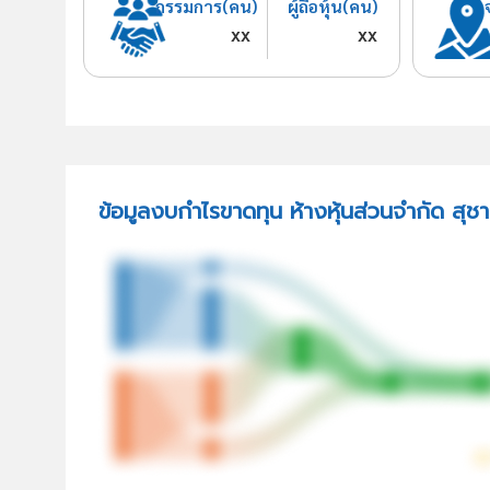
กรรมการ(คน)
ผู้ถือหุ้น(คน)
xx
xx
ข้อมูลงบกำไรขาดทุน ห้างหุ้นส่วนจำกัด สุช