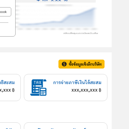
ebook
ซื้อข้อมูลเชิงลึกบริษัท
ทธิสะสม
การจ่ายภาษีเงินได้สะสม
x,xxx
xxx,xxx,xxx
฿
฿