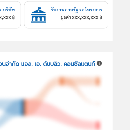
x บริษัท
รับงานภาครัฐ xx โครงการ
x,xxx
xxx,xxx,xxx
฿
มูลค่า
฿
ส่วนจำกัด แอล. เอ. ดับบลิว. คอนซัลแตนท์