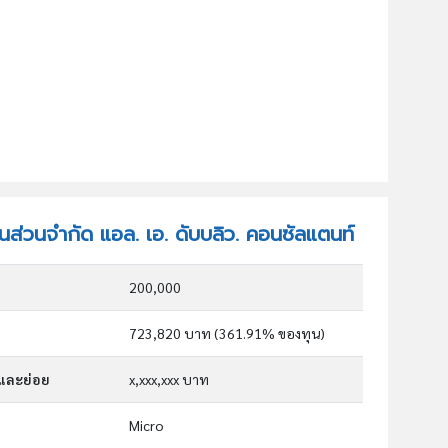
ุ้นส่วนจำกัด แอล. เอ. ดับบลิว. คอนซัลแตนท์
200,000
723,820 บาท (361.91% ของทุน)
กและย่อย
x,xxx,xxx บาท
Micro