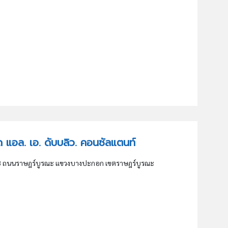
กัด แอล. เอ. ดับบลิว. คอนซัลแตนท์
8 ถนนราษฎร์บูรณะ แขวงบางปะกอก เขตราษฎร์บูรณะ