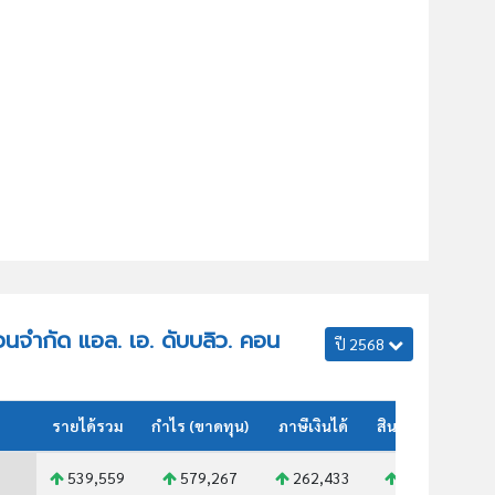
ส่วนจำกัด แอล. เอ. ดับบลิว. คอน
ปี 2568
รายได้รวม
กำไร (ขาดทุน)
ภาษีเงินได้
สินทรัพย์รวม
539,559
579,267
262,433
596,945