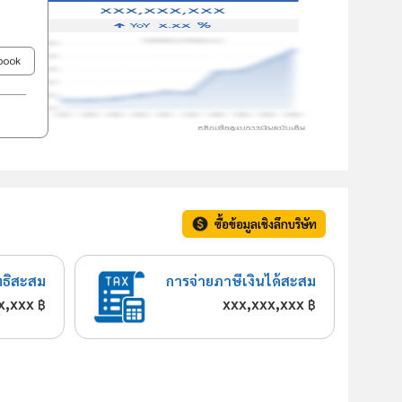
ebook
ซื้อข้อมูลเชิงลึกบริษัท
ทธิสะสม
การจ่ายภาษีเงินได้สะสม
x,xxx
xxx,xxx,xxx
฿
฿