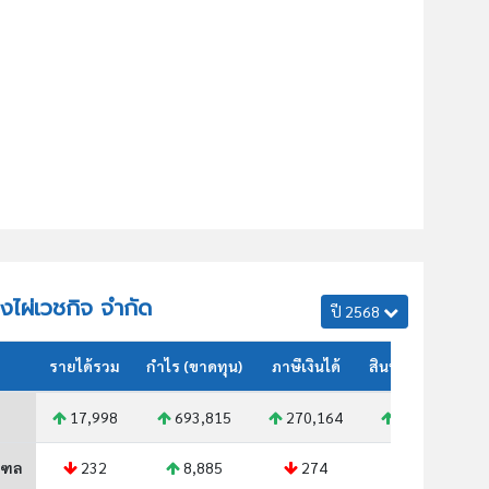
างไผ่เวชกิจ จำกัด
ปี 2568
รายได้รวม
กำไร (ขาดทุน)
ภาษีเงินได้
สินทรัพย์รวม
17,998
693,815
270,164
18,033
ณฑล
232
8,885
274
N/A