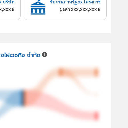
x บริษัท
รับงานภาครัฐ xx โครงการ
x,xxx
xxx,xxx,xxx
฿
มูลค่า
฿
างไผ่เวชกิจ จำกัด