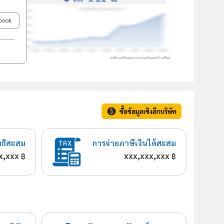
ebook
ซื้อข้อมูลเชิงลึกบริษัท
ทธิสะสม
การจ่ายภาษีเงินได้สะสม
x,xxx
xxx,xxx,xxx
฿
฿