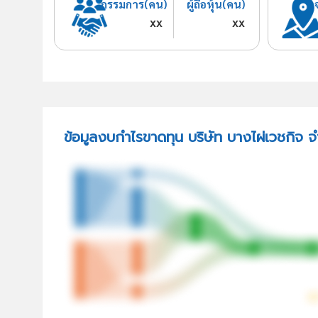
กรรมการ(คน)
ผู้ถือหุ้น(คน)
xx
xx
ข้อมูลงบกำไรขาดทุน บริษัท บางไผ่เวชกิจ จ