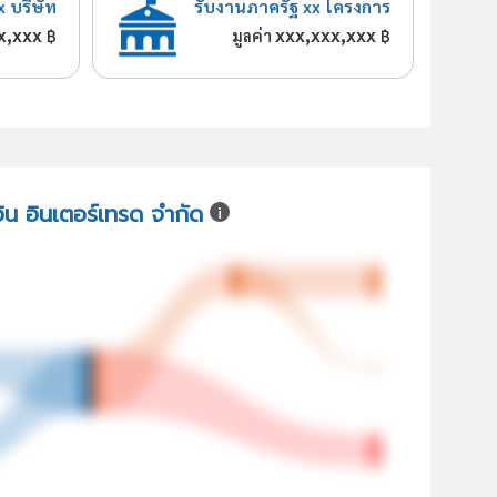
x บริษัท
รับงานภาครัฐ xx โครงการ
x,xxx
xxx,xxx,xxx
฿
มูลค่า
฿
วิน อินเตอร์เทรด จำกัด