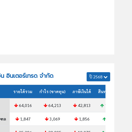
วิน อินเตอร์เทรด จำกัด
ปี 2568
รายได้รวม
กำไร (ขาดทุน)
ภาษีเงินได้
สินทรัพย์รวม
64,016
64,213
42,813
102,047
ณฑล
1,847
3,069
1,856
3,129