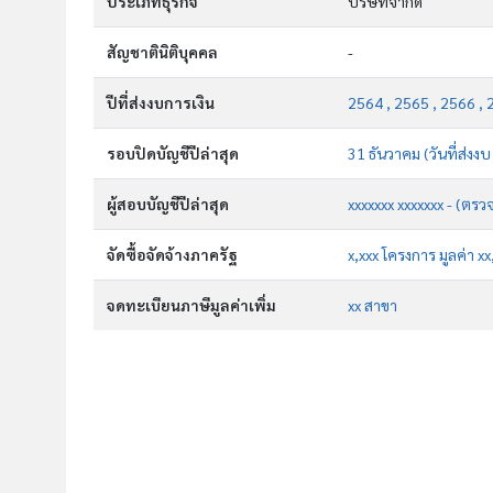
ประเภทธุรกิจ
บริษัทจำกัด
สัญชาตินิติบุคคล
-
ปีที่ส่งงบการเงิน
2564 , 2565 , 2566 , 
รอบปิดบัญชีปีล่าสุด
31 ธันวาคม (วันที่ส่งง
ผู้สอบบัญชีปีล่าสุด
xxxxxxx xxxxxxx - (ตรว
จัดซื้อจัดจ้างภาครัฐ
x,xxx โครงการ มูลค่า x
จดทะเบียนภาษีมูลค่าเพิ่ม
xx สาขา