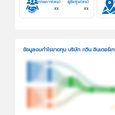
กรรมการ(คน)
ผู้ถือหุ้น(คน)
xx
xx
ข้อมูลงบกำไรขาดทุน บริษัท กวิน อินเตอร์เ