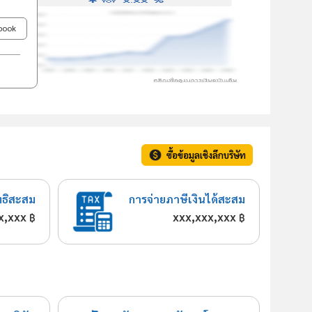
ebook
ซื้อข้อมูลเชิงลึกบริษัท
ทธิสะสม
การจ่ายภาษีเงินได้สะสม
x,xxx
xxx,xxx,xxx
฿
฿