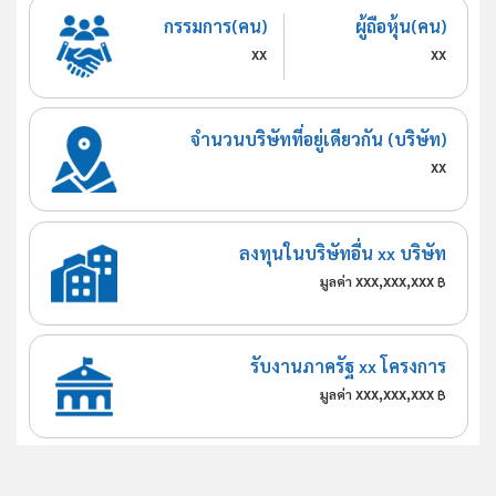
กรรมการ(คน)
ผู้ถือหุ้น(คน)
xx
xx
จำนวนบริษัทที่อยู่เดียวกัน (บริษัท)
xx
ลงทุนในบริษัทอื่น xx บริษัท
xxx,xxx,xxx
มูลค่า
฿
รับงานภาครัฐ xx โครงการ
xxx,xxx,xxx
มูลค่า
฿