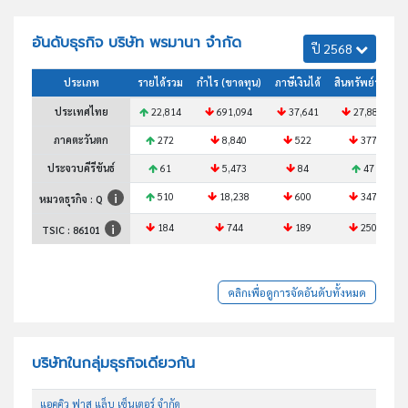
อันดับธุรกิจ บริษัท พรมานา จำกัด
ปี 2568
ประเภท
รายได้รวม
กำไร (ขาดทุน)
ภาษีเงินได้
สินทรัพย์รวม
ประเทศไทย
22,814
691,094
37,641
27,886
ภาคตะวันตก
272
8,840
522
377
ประจวบคีรีขันธ์
61
5,473
84
47
510
18,238
600
347
หมวดธุรกิจ : Q
184
744
189
250
TSIC :
86101
คลิกเพื่อดูการจัดอันดับทั้งหมด
บริษัทในกลุ่มธุรกิจเดียวกัน
แอคคิว ฟาส แล็บ เซ็นเตอร์ จำกัด