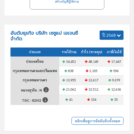
สร้างบัญชีผู้ใช้งาน
อันดับธุรกิจ บริษัท เซซูแป เอเจนซี
ปี 2568
จำกัด
ประเภท
รายได้รวม
กำไร (ขาดทุน)
ภาษีเงินได้
สินทร
ประเทศไทย
34,452
48,149
17,447
6
กรุงเทพมหานครและปริมณฑล
838
2,105
596
กรุงเทพมหานคร
13,955
22,617
9,079
2
21,062
32,512
12,636
4
หมวดธุรกิจ : N
41
154
35
TSIC :
82302
คลิกเพื่อดูการจัดอันดับทั้งหมด