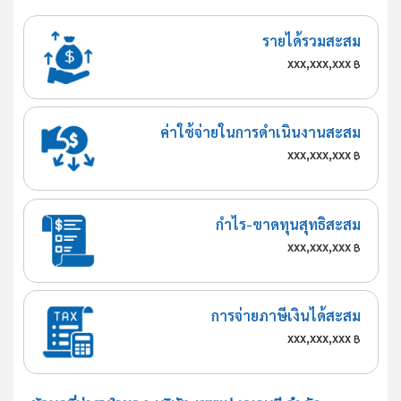
รายได้รวมสะสม
xxx,xxx,xxx
฿
ค่าใช้จ่ายในการดำเนินงานสะสม
xxx,xxx,xxx
฿
กำไร-ขาดทุนสุทธิสะสม
xxx,xxx,xxx
฿
การจ่ายภาษีเงินได้สะสม
xxx,xxx,xxx
฿