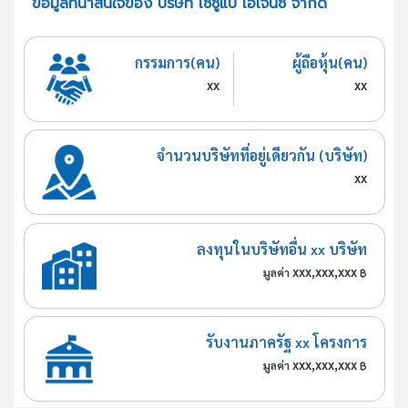
ข้อมูลที่น่าสนใจของ บริษัท เซซูแป เอเจนซี จำกัด
กรรมการ(คน)
ผู้ถือหุ้น(คน)
xx
xx
จำนวนบริษัทที่อยู่เดียวกัน (บริษัท)
xx
ลงทุนในบริษัทอื่น xx บริษัท
xxx,xxx,xxx
มูลค่า
฿
รับงานภาครัฐ xx โครงการ
xxx,xxx,xxx
มูลค่า
฿