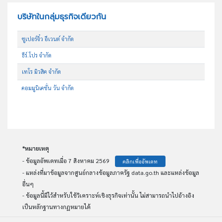
บริษัทในกลุ่มธุรกิจเดียวกัน
ซูเปอร์จิ๋ว อีเวนต์ จำกัด
ธีร์.โปร จำกัด
เทโร มิวสิค จำกัด
คอมมูนิเคชั่น วัน จำกัด
*หมายเหตุ
- ข้อมูลอัพเดทเมื่อ 7 สิงหาคม 2569
คลิกเพื่ออัพเดท
- แหล่งที่มาข้อมูลจากศูนย์กลางข้อมูลภาครัฐ data.go.th และแหล่งข้อมูล
อื่นๆ
- ข้อมูลนี้มีไว้สำหรับใช้วิเคราะห์เชิงธุรกิจเท่านั้น ไม่สามารถนำไปอ้างอิง
เป็นหลักฐานทางกฏหมายได้