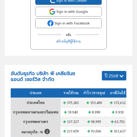
Sign in with Creden
Sign in with Google
Sign in with Facebook
หรือ
สร้างบัญชีผู้ใช้งาน
อันดับธุรกิจ บริษัท พี เคลียรันซ
ปี 2568
แอนด์ เซอร์วิส จำกัด
ประเภท
รายได้รวม
กำไร (ขาดทุน)
ภาษีเงินได้
สินท
ประเทศไทย
375,282
153,490
172,612
3
กรุงเทพมหานครและปริมณฑล
19,940
8,998
9,930
กรุงเทพมหานคร
137,327
58,995
63,752
1
217,659
92,006
101,627
1
หมวดธุรกิจ : N