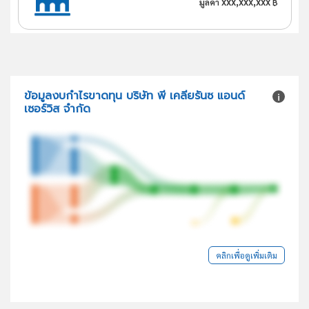
xxx,xxx,xxx
มูลค่า
฿
ข้อมูลงบกำไรขาดทุน บริษัท พี เคลียรันซ แอนด์
เซอร์วิส จำกัด
คลิกเพื่อดูเพิ่มเติม