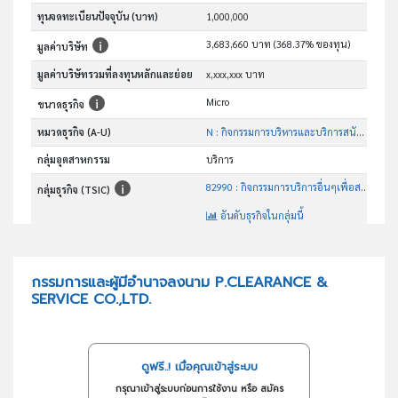
ทุนจดทะเบียนปัจจุบัน (บาท)
1,000,000
3,683,660 บาท (368.37% ของทุน)
มูลค่าบริษัท
มูลค่าบริษัทรวมที่ลงทุนหลักและย่อย
x,xxx,xxx บาท
Micro
ขนาดธุรกิจ
หมวดธุรกิจ (A-U)
N : กิจกรรมการบริหารและบริการสนับสนุน
กลุ่มอุตสาหกรรม
บริการ
82990 : กิจกรรมการบริการอื่นๆเพื่อสนับสนุนธุรกิจซึ่งมิได้จัดประเภทไว้ ในที่อื่น
กลุ่มธุรกิจ (TSIC)
อันดับธุรกิจในกลุ่มนี้
ประกอบกิจการเป็นนายหน้า ตัวแทน ตัวแทนค้าต่างในกิจการและธุรกิจทุกประเภท
วัตถุประสงค์
กรรมการและผู้มีอำนาจลงนาม P.CLEARANCE &
SERVICE CO.,LTD.
ดูฟรี..! เมื่อคุณเข้าสู่ระบบ
กรุณาเข้าสู่ระบบก่อนการใช้งาน หรือ สมัคร