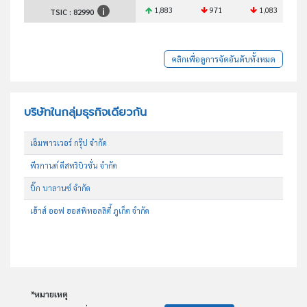
1,883
971
1,083
TSIC :
82990
คลิกเพื่อดูการจัดอันดับทั้งหมด
บริษัทในกลุ่มธุรกิจเดียวกัน
เอ็มพาวเวอร์ กรุ๊ป จำกัด
พีรกานต์ ดีสทริบิวชั่น จำกัด
บิ๊ก บาลานซ์ จำกัด
เฮ้าส์ ออฟ ฮอสพิทอลลิตี้ ภูเก็ต จำกัด
*หมายเหตุ