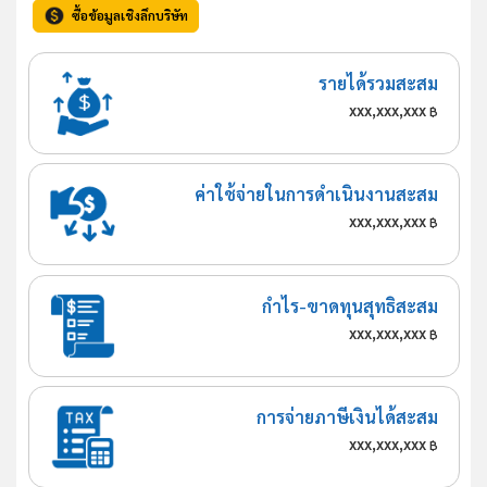
ซื้อข้อมูลเชิงลึกบริษัท
รายได้รวมสะสม
xxx,xxx,xxx
฿
ค่าใช้จ่ายในการดำเนินงานสะสม
xxx,xxx,xxx
฿
กำไร-ขาดทุนสุทธิสะสม
xxx,xxx,xxx
฿
การจ่ายภาษีเงินได้สะสม
xxx,xxx,xxx
฿