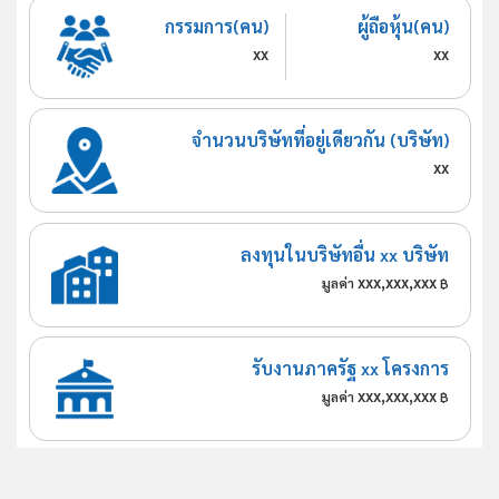
กรรมการ(คน)
ผู้ถือหุ้น(คน)
xx
xx
จำนวนบริษัทที่อยู่เดียวกัน (บริษัท)
xx
ลงทุนในบริษัทอื่น xx บริษัท
xxx,xxx,xxx
มูลค่า
฿
รับงานภาครัฐ xx โครงการ
xxx,xxx,xxx
มูลค่า
฿