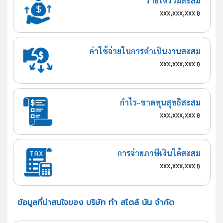
รายได้รวมสะสม
xxx,xxx,xxx
฿
ค่าใช้จ่ายในการดำเนินงานสะสม
xxx,xxx,xxx
฿
กำไร-ขาดทุนสุทธิสะสม
xxx,xxx,xxx
฿
การจ่ายภาษีเงินได้สะสม
xxx,xxx,xxx
฿
ข้อมูลที่น่าสนใจของ บริษัท ทำ สไตล์ นัน จำกัด