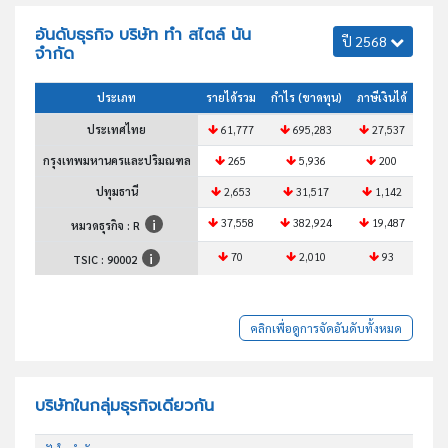
อันดับธุรกิจ บริษัท ทำ สไตล์ นัน
ปี 2568
จำกัด
ประเภท
รายได้รวม
กำไร (ขาดทุน)
ภาษีเงินได้
สินทร
ประเทศไทย
61,777
695,283
27,537
6
กรุงเทพมหานครและปริมณฑล
265
5,936
200
ปทุมธานี
2,653
31,517
1,142
37,558
382,924
19,487
4
หมวดธุรกิจ : R
70
2,010
93
TSIC :
90002
คลิกเพื่อดูการจัดอันดับทั้งหมด
บริษัทในกลุ่มธุรกิจเดียวกัน