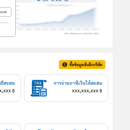
ebook
ซื้อข้อมูลเชิงลึกบริษัท
ทธิสะสม
การจ่ายภาษีเงินได้สะสม
x,xxx
xxx,xxx,xxx
฿
฿