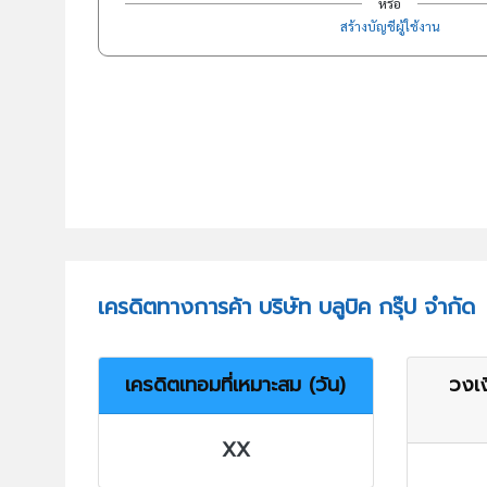
หรือ
สร้างบัญชีผู้ใช้งาน
เครดิตทางการค้า บริษัท บลูบิค กรุ๊ป จำกัด
เครดิตเทอมที่เหมาะสม (วัน)
วงเง
XX