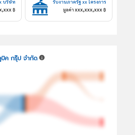
x บริษัท
รับงานภาครัฐ xx โครงการ
x,xxx
xxx,xxx,xxx
฿
มูลค่า
฿
ูบิค กรุ๊ป จำกัด