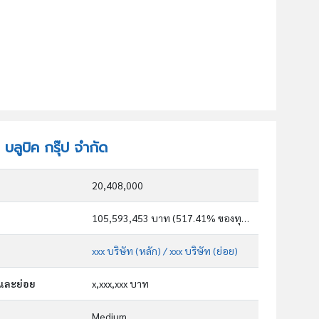
 บลูบิค กรุ๊ป จำกัด
20,408,000
105,593,453 บาท (517.41% ของทุน)
xxx บริษัท (หลัก)
/ xxx บริษัท (ย่อย)
กและย่อย
x,xxx,xxx บาท
Medium