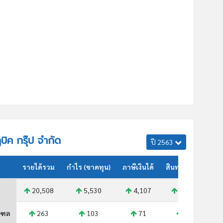
ูบิค กรุ๊ป จำกัด
ปี 2563
รายได้รวม
กำไร (ขาดทุน)
ภาษีเงินได้
สินทรัพย์รวม
20,508
5,530
4,107
26,923
ณฑล
263
103
71
349