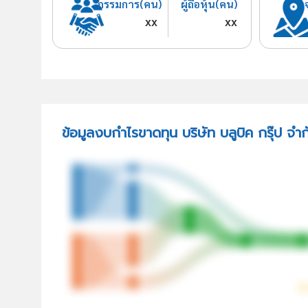
กรรมการ(คน)
ผู้ถือหุ้น(คน)
xx
xx
ข้อมูลงบกำไรขาดทุน บริษัท บลูบิค กรุ๊ป จำก