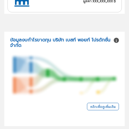
xxx,xxx,xxx
มูลค่า
฿
ข้อมูลงบกำไรขาดทุน บริษัท เบสท์ พอยท์ โปรดักชั่น
จำกัด
คลิกเพื่อดูเพิ่มเติม