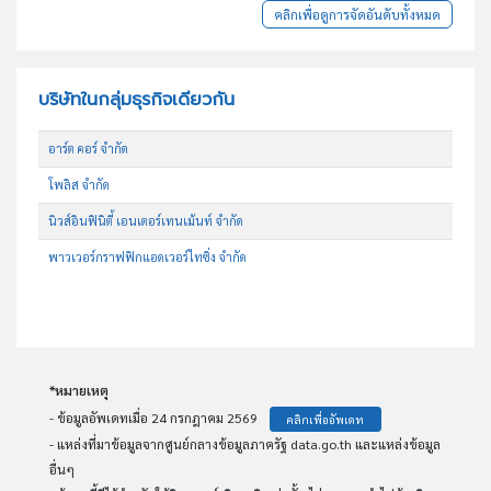
คลิกเพื่อดูการจัดอันดับทั้งหมด
บริษัทในกลุ่มธุรกิจเดียวกัน
อาร์ต คอร์ จำกัด
โพลิส จำกัด
นิวส์อินฟินิตี้ เอนเตอร์เทนเม้นท์ จำกัด
พาวเวอร์กราฟฟิกแอดเวอร์ไทซิ่ง จำกัด
*หมายเหตุ
- ข้อมูลอัพเดทเมื่อ 24 กรกฎาคม 2569
คลิกเพื่ออัพเดท
- แหล่งที่มาข้อมูลจากศูนย์กลางข้อมูลภาครัฐ data.go.th และแหล่งข้อมูล
อื่นๆ