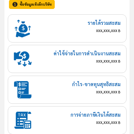
ซื้อข้อมูลเชิงลึกบริษัท
รายได้รวมสะสม
xxx,xxx,xxx
฿
ค่าใช้จ่ายในการดำเนินงานสะสม
xxx,xxx,xxx
฿
กำไร-ขาดทุนสุทธิสะสม
xxx,xxx,xxx
฿
การจ่ายภาษีเงินได้สะสม
xxx,xxx,xxx
฿