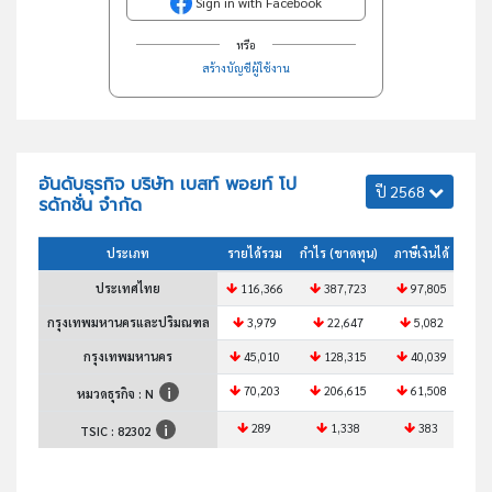
Sign in with Facebook
หรือ
สร้างบัญชีผู้ใช้งาน
อันดับธุรกิจ บริษัท เบสท์ พอยท์ โป
ปี 2568
รดักชั่น จำกัด
ประเภท
รายได้รวม
กำไร (ขาดทุน)
ภาษีเงินได้
สินท
ประเทศไทย
116,366
387,723
97,805
1
กรุงเทพมหานครและปริมณฑล
3,979
22,647
5,082
กรุงเทพมหานคร
45,010
128,315
40,039
7
70,203
206,615
61,508
1
หมวดธุรกิจ : N
289
1,338
383
TSIC :
82302