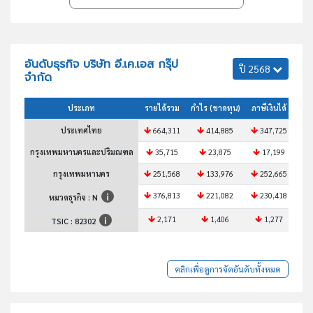
อันดับธุรกิจ บริษัท อี.เค.เอส กรุ๊ป
ปี 2568
จำกัด
ประเภท
รายได้รวม
กำไร (ขาดทุน)
ภาษีเงินได้
สินท
ประเทศไทย
664,311
414,885
347,725
6
กรุงเทพมหานครและปริมณฑล
35,715
23,875
17,199
กรุงเทพมหานคร
251,568
133,976
252,665
376,813
221,082
230,418
3
หมวดธุรกิจ : N
2,171
1,406
1,277
TSIC :
82302
คลิกเพื่อดูการจัดอันดับทั้งหมด