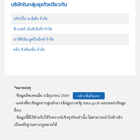
บริษัทในกลุ่มธุรกิจเดียวกัน
ทริปเปิ้ล เจ มีเดีย จำกัด
อี-เบสท์ เอ็นจิเนียริ่ง จำกัด
อาร์พีเอ็ม มูฟวิ่งเอ็กซ์ จำกัด
คลับ อี ครีเอชั่น จำกัด
*หมายเหตุ
- ข้อมูลอัพเดทเมื่อ 4 มิถุนายน 2569
คลิกเพื่ออัพเดท
- แหล่งที่มาข้อมูลจากศูนย์กลางข้อมูลภาครัฐ data.go.th และแหล่งข้อมูล
อื่นๆ
- ข้อมูลนี้มีไว้สำหรับใช้วิเคราะห์เชิงธุรกิจเท่านั้น ไม่สามารถนำไปอ้างอิง
เป็นหลักฐานทางกฏหมายได้