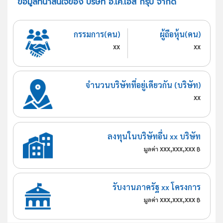
ข้อมูลที่น่าสนใจของ บริษัท อี.เค.เอส กรุ๊ป จำกัด
กรรมการ(คน)
ผู้ถือหุ้น(คน)
xx
xx
จำนวนบริษัทที่อยู่เดียวกัน (บริษัท)
xx
ลงทุนในบริษัทอื่น xx บริษัท
xxx,xxx,xxx
มูลค่า
฿
รับงานภาครัฐ xx โครงการ
xxx,xxx,xxx
มูลค่า
฿