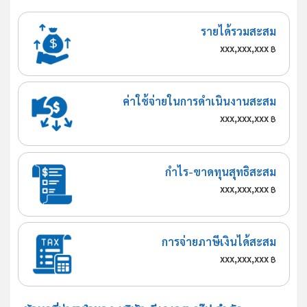
รายได้รวมสะสม
xxx,xxx,xxx
฿
ค่าใช้จ่ายในการดำเนินงานสะสม
xxx,xxx,xxx
฿
กำไร-ขาดทุนสุทธิสะสม
xxx,xxx,xxx
฿
การจ่ายภาษีเงินได้สะสม
xxx,xxx,xxx
฿