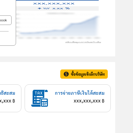
ebook
ซื้อข้อมูลเชิงลึกบริษัท
ทธิสะสม
การจ่ายภาษีเงินได้สะสม
x,xxx
xxx,xxx,xxx
฿
฿