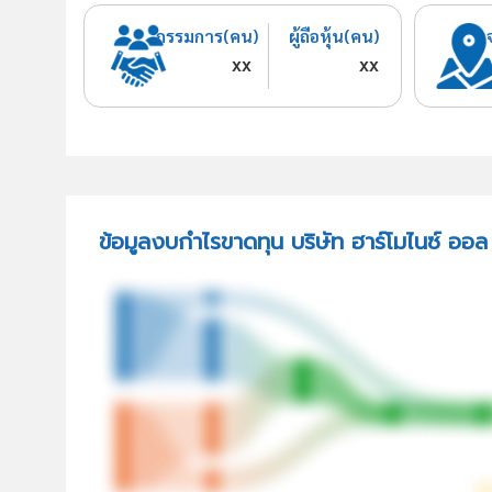
กรรมการ(คน)
ผู้ถือหุ้น(คน)
xx
xx
ข้อมูลงบกำไรขาดทุน บริษัท ฮาร์โมไนซ์ ออล ย