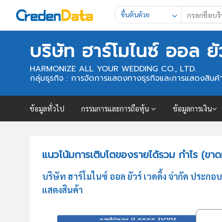
ขึ้นต้นด้วย
บริษัท ฮาร์โมไนซ์ ออล ยั
HARMONIZE ALL YOUR WEDDING CO., LTD.
กลุ่มธุรกิจ : การจัดการแสดงทางธุรกิจและการแสดงสินค้
ข้อมูลทั่วไป
กรรมการและการถือหุ้น
ข้อมูลการเงิน
แนวโน้มการเติบโตของรายได้รวม กำไร (ขาดทุน
บริษัท ฮาร์โมไนซ์ ออล ยัวร์ เวดดิ้ง จำกัด ปร
แสดงสินค้า