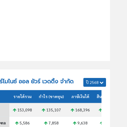
ร์โมไนซ์ ออล ยัวร์ เวดดิ้ง จำกัด
ปี 2568
รายได้รวม
กำไร (ขาดทุน)
ภาษีเงินได้
สินทรัพย์รวม
153,098
135,107
168,396
415,624
ณฑล
5,586
7,858
9,638
20,944