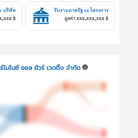
x บริษัท
รับงานภาครัฐ xx โครงการ
x,xxx
xxx,xxx,xxx
฿
มูลค่า
฿
ร์โมไนซ์ ออล ยัวร์ เวดดิ้ง จำกัด