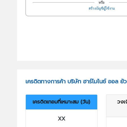
หรือ
สร้างบัญชีผู้ใช้งาน
เครดิตทางการค้า บริษัท ฮาร์โมไนซ์ ออล ยัวร
เครดิตเทอมที่เหมาะสม (วัน)
วงเง
XX