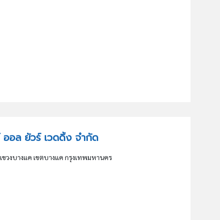
ซ์ ออล ยัวร์ เวดดิ้ง จำกัด
แขวงบางแค เขตบางแค กรุงเทพมหานคร