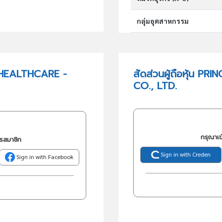
กลุ่มอุตสาหกรรม
กลุ่มธุรกิจ (TSIC)
L HEALTHCARE -
สัดส่วนผู้ถือหุ้น
CO., LTD.
วัตถุประสงค์
กรุณาเข
ครสมาชิก
Sign in with Creden
Sign in with Facebook