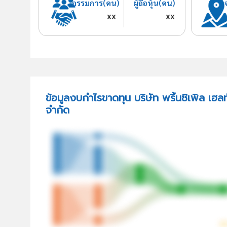
กรรมการ(คน)
ผู้ถือหุ้น(คน)
xx
xx
ข้อมูลงบกำไรขาดทุน บริษัท พริ้นซิเพิล เฮลท
จำกัด