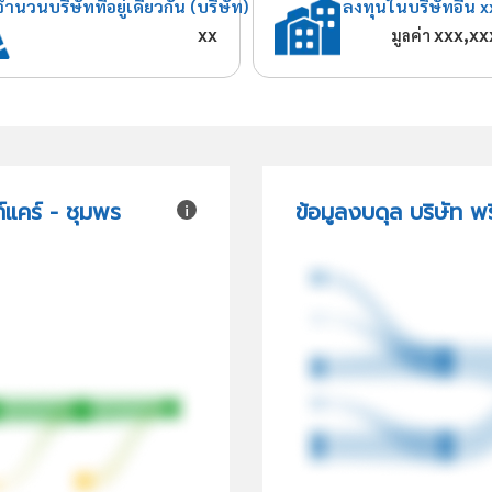
จำนวนบริษัทที่อยู่เดียวกัน (บริษัท)
ลงทุนในบริษัทอื่น x
xx
xxx,xx
มูลค่า
์แคร์ - ชุมพร
ข้อมูลงบดุล บริษัท พร