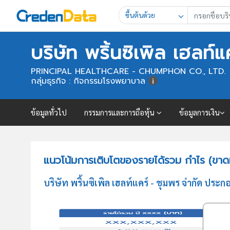
ขึ้นต้นด้วย
บริษัท พริ้นซิเพิล เฮลท์
PRINCIPAL HEALTHCARE - CHUMPHON CO., LTD.
กลุ่มธุรกิจ : กิจกรรมโรงพยาบาล
ข้อมูลทั่วไป
กรรมการและการถือหุ้น
ข้อมูลการเงิน
แนวโน้มการเติบโตของรายได้รวม กำไร (ขาดทุน
บริษัท พริ้นซิเพิล เฮลท์แคร์ - ชุมพร จำกัด ป