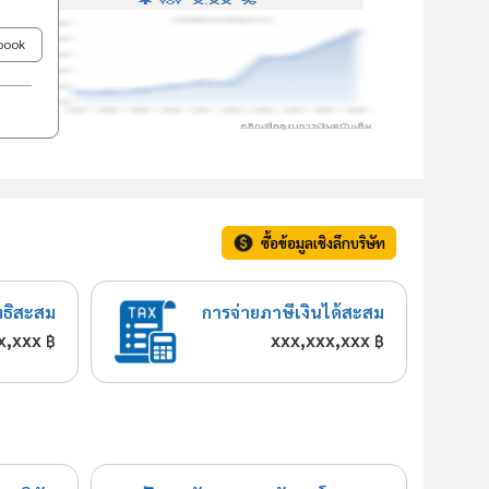
ebook
ซื้อข้อมูลเชิงลึกบริษัท
ทธิสะสม
การจ่ายภาษีเงินได้สะสม
x,xxx
xxx,xxx,xxx
฿
฿