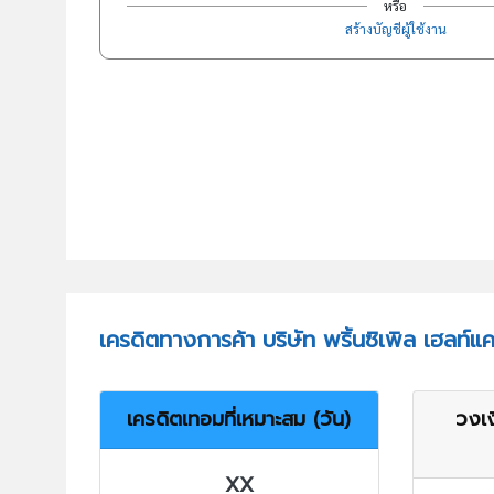
หรือ
สร้างบัญชีผู้ใช้งาน
เครดิตทางการค้า บริษัท พริ้นซิเพิล เฮลท์แ
เครดิตเทอมที่เหมาะสม (วัน)
วงเง
XX