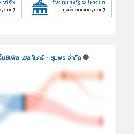
x บริษัท
รับงานภาครัฐ xx โครงการ
x,xxx
xxx,xxx,xxx
฿
มูลค่า
฿
ิ้นซิเพิล เฮลท์แคร์ - ชุมพร จำกัด