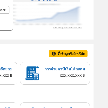
ebook
ซื้อข้อมูลเชิงลึกบริษัท
ทธิสะสม
การจ่ายภาษีเงินได้สะสม
x,xxx
xxx,xxx,xxx
฿
฿