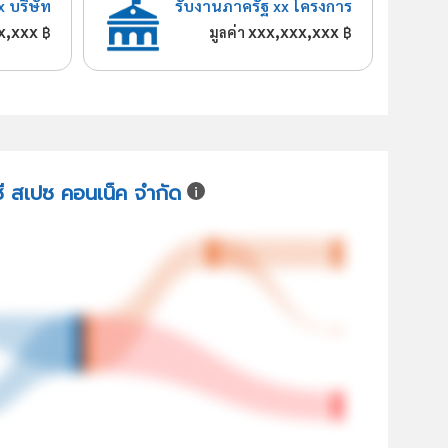
x บริษัท
รับงานภาครัฐ xx โครงการ
x,xxx
xxx,xxx,xxx
฿
มูลค่า
฿
ีซี สเปซ คอนเน็ค จำกัด