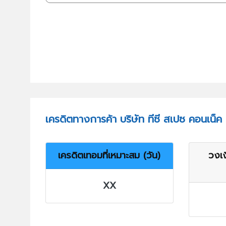
เครดิตทางการค้า บริษัท ทีซี สเปซ คอนเน็ค
เครดิตเทอมที่เหมาะสม (วัน)
วงเง
XX