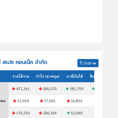
ีซี สเปซ คอนเน็ค จำกัด
ปี 2568
รายได้รวม
กำไร (ขาดทุน)
ภาษีเงินได้
สินทรัพย์รวม
471,361
585,570
381,759
118,547
ณฑล
11,954
17,001
16,836
2,092
170,210
200,169
52,060
N/A