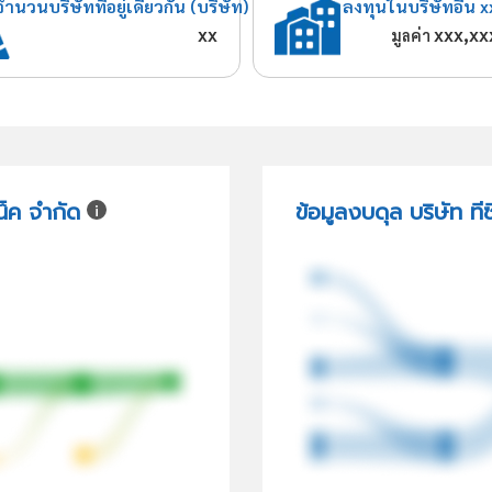
จำนวนบริษัทที่อยู่เดียวกัน (บริษัท)
ลงทุนในบริษัทอื่น x
xx
xxx,xx
มูลค่า
น็ค จำกัด
ข้อมูลงบดุล บริษัท ท