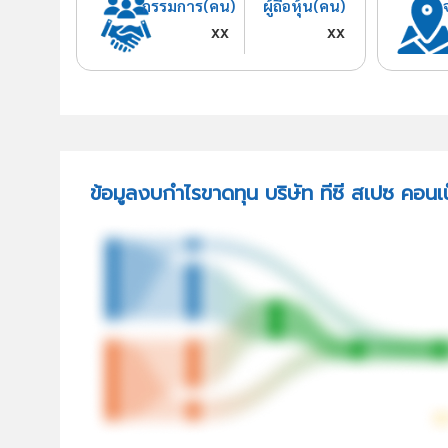
กรรมการ(คน)
ผู้ถือหุ้น(คน)
xx
xx
ข้อมูลงบกำไรขาดทุน บริษัท ทีซี สเปซ คอนเ