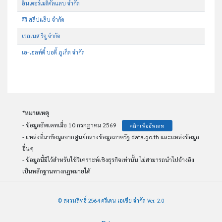
อินเตอร์เมดิคัลแลบ จำกัด
ศิริ สลีปแล็บ จำกัด
เวลเนส รีจู จำกัด
เอ-เฮลท์ตี้ บอดี้ ภูเก็ต จำกัด
*หมายเหตุ
- ข้อมูลอัพเดทเมื่อ 10 กรกฎาคม 2569
คลิกเพื่ออัพเดท
- แหล่งที่มาข้อมูลจากศูนย์กลางข้อมูลภาครัฐ data.go.th และแหล่งข้อมูล
อื่นๆ
- ข้อมูลนี้มีไว้สำหรับใช้วิเคราะห์เชิงธุรกิจเท่านั้น ไม่สามารถนำไปอ้างอิง
เป็นหลักฐานทางกฏหมายได้
© สงวนสิทธิ์ 2564 ครีเดน เอเชีย จำกัด Ver. 2.0