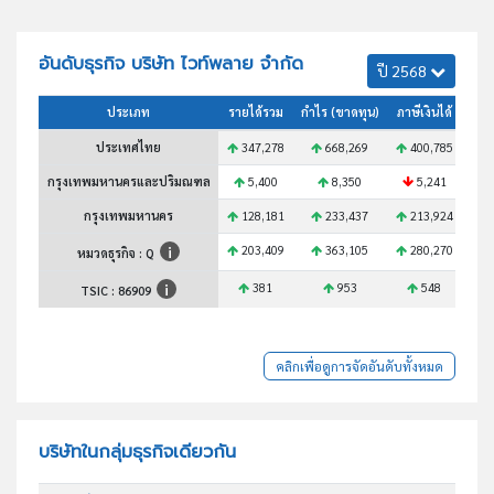
อันดับธุรกิจ บริษัท ไวท์พลาย จำกัด
ปี 2568
ประเภท
รายได้รวม
กำไร (ขาดทุน)
ภาษีเงินได้
สินท
ประเทศไทย
347,278
668,269
400,785
3
กรุงเทพมหานครและปริมณฑล
5,400
8,350
5,241
กรุงเทพมหานคร
128,181
233,437
213,924
1
203,409
363,105
280,270
1
หมวดธุรกิจ : Q
381
953
548
TSIC :
86909
คลิกเพื่อดูการจัดอันดับทั้งหมด
บริษัทในกลุ่มธุรกิจเดียวกัน