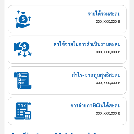
รายได้รวมสะสม
xxx,xxx,xxx
฿
ค่าใช้จ่ายในการดำเนินงานสะสม
xxx,xxx,xxx
฿
กำไร-ขาดทุนสุทธิสะสม
xxx,xxx,xxx
฿
การจ่ายภาษีเงินได้สะสม
xxx,xxx,xxx
฿