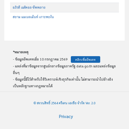
อภิรดี เมดิคอล ซัพพลาย
สยาม แมเนจเม้นท์ เกาะพะงัน
*หมายเหตุ
- ข้อมูลอัพเดทเมื่อ 10 กรกฎาคม 2569
คลิกเพื่ออัพเดท
- แหล่งที่มาข้อมูลจากศูนย์กลางข้อมูลภาครัฐ data.go.th และแหล่งข้อมูล
อื่นๆ
- ข้อมูลนี้มีไว้สำหรับใช้วิเคราะห์เชิงธุรกิจเท่านั้น ไม่สามารถนำไปอ้างอิง
เป็นหลักฐานทางกฏหมายได้
© สงวนสิทธิ์ 2564 ครีเดน เอเชีย จำกัด Ver. 2.0
Privacy