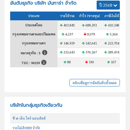
อันดับธุรกิจ บริษัท มันทาร่า จำกัด
ปี 2568
ประเภท
รายได้รวม
กำไร (ขาดทุน)
ภาษีเงินได้
สินท
ประเทศไทย
403,845
688,293
410,348
5
กรุงเทพมหานครและปริมณฑล
4,237
8,079
3,264
กรุงเทพมหานคร
146,929
242,641
222,704
1
232,643
376,267
289,474
2
หมวดธุรกิจ : S
88
190
107
TSIC :
96109
คลิกเพื่อดูการจัดอันดับทั้งหมด
บริษัทในกลุ่มธุรกิจเดียวกัน
ซี เค เอ็น ไทร์-แอนเจิลส์
รวยไม่เลิก888 จำกัด