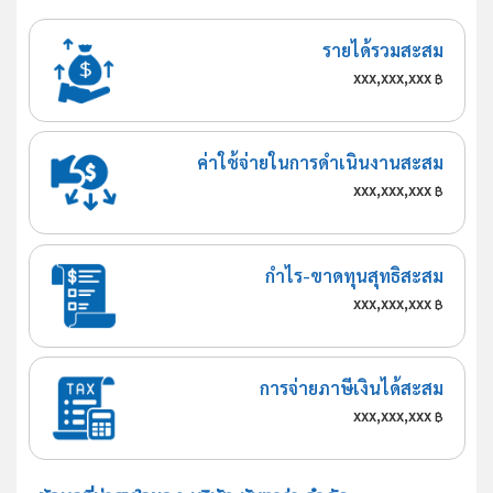
รายได้รวมสะสม
xxx,xxx,xxx
฿
ค่าใช้จ่ายในการดำเนินงานสะสม
xxx,xxx,xxx
฿
กำไร-ขาดทุนสุทธิสะสม
xxx,xxx,xxx
฿
การจ่ายภาษีเงินได้สะสม
xxx,xxx,xxx
฿