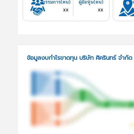
กรรมการ(คน)
ผู้ถือหุ้น(คน)
xx
xx
ข้อมูลงบกำไรขาดทุน บริษัท ศิครินทร์ จำกั