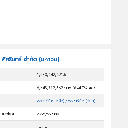
ท ศิครินทร์ จำกัด (มหาชน)
1,030,442,421.5
6,643,312,862 บาท (644.7% ของทุน)
xxx บริษัท (หลัก)
/ xxx บริษัท (ย่อย)
กและย่อย
x,xxx,xxx บาท
Large