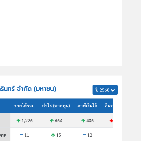
ิครินทร์ จำกัด (มหาชน)
ปี 2568
รายได้รวม
กำไร (ขาดทุน)
ภาษีเงินได้
สินทรัพย์รวม
1,226
664
406
1,080
ณฑล
11
15
12
14