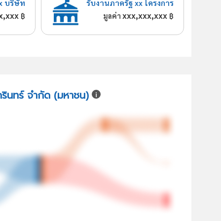
x บริษัท
รับงานภาครัฐ xx โครงการ
x,xxx
xxx,xxx,xxx
฿
มูลค่า
฿
ิครินทร์ จำกัด (มหาชน)