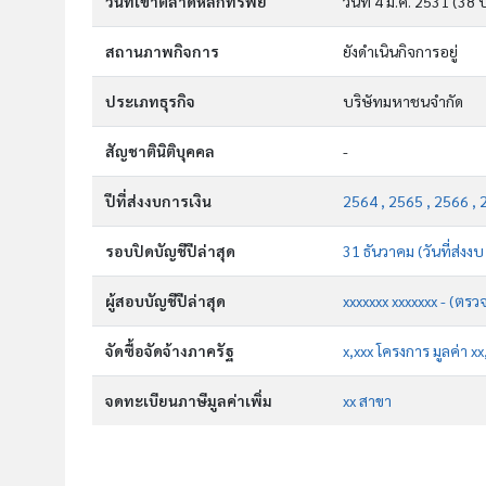
วันที่เข้าตลาดหลักทรัพย์
วันที่ 4 ม.ค. 2531
(38 ป
สถานภาพกิจการ
ยังดำเนินกิจการอยู่
ประเภทธุรกิจ
บริษัทมหาชนจำกัด
สัญชาตินิติบุคคล
-
ปีที่ส่งงบการเงิน
2564 , 2565 , 2566 , 
รอบปิดบัญชีปีล่าสุด
31 ธันวาคม (วันที่ส่งง
ผู้สอบบัญชีปีล่าสุด
xxxxxxx xxxxxxx - (ตรว
จัดซื้อจัดจ้างภาครัฐ
x,xxx โครงการ มูลค่า x
จดทะเบียนภาษีมูลค่าเพิ่ม
xx สาขา