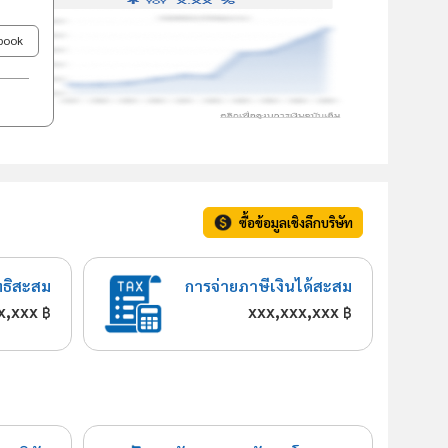
ebook
ซื้อข้อมูลเชิงลึกบริษัท
ทธิสะสม
การจ่ายภาษีเงินได้สะสม
x,xxx
xxx,xxx,xxx
฿
฿