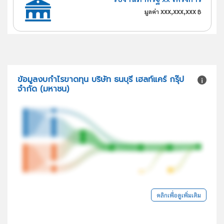
xxx,xxx,xxx
มูลค่า
฿
ข้อมูลงบกำไรขาดทุน บริษัท ธนบุรี เฮลท์แคร์ กรุ๊ป
จำกัด (มหาชน)
คลิกเพื่อดูเพิ่มเติม