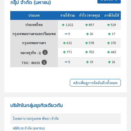
กรุ๊ป จำกัด (มหาชน)
ประเภท
รายได้รวม
กำไร (ขาดทุน)
ภาษีเงินได้
สินทร
ประเทศไทย
1,022
857
529
กรุงเทพมหานครและปริมณฑล
5
20
17
กรุงเทพมหานคร
632
578
370
771
702
443
หมวดธุรกิจ : Q
5
19
16
TSIC :
86101
คลิกเพื่อดูการจัดอันดับทั้งหมด
บริษัทในกลุ่มธุรกิจเดียวกัน
โรงพยาบาลกรุงเทพ พัทยา จำกัด
สมิติเวช จำกัด (มหาชน)