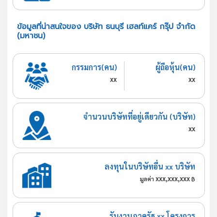
ข้อมูลที่น่าสนใจของ บริษัท ธนบุรี เฮลท์แคร์ กรุ๊ป จำกัด
(มหาชน)
กรรมการ(คน)
ผู้ถือหุ้น(คน)
xx
xx
จำนวนบริษัทที่อยู่เดียวกัน (บริษัท)
xx
ลงทุนในบริษัทอื่น xx บริษัท
xxx,xxx,xxx
มูลค่า
฿
รับงานภาครัฐ xx โครงการ