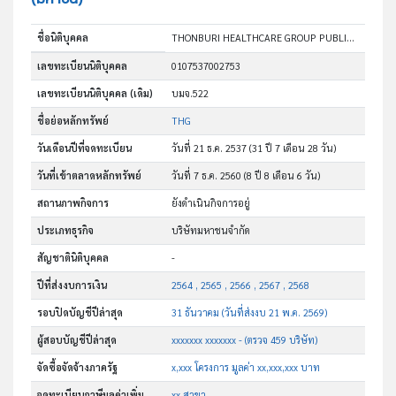
ชื่อนิติบุคคล
THONBURI HEALTHCARE GROUP PUBLIC COMPANY LIMITED
เลขทะเบียนนิติบุคคล
0107537002753
เลขทะเบียนนิติบุคคล (เดิม)
บมจ.522
ชื่อย่อหลักทรัพย์
THG
วันเดือนปีที่จดทะเบียน
วันที่ 21 ธ.ค. 2537
(31 ปี 7 เดือน 28 วัน)
วันที่เข้าตลาดหลักทรัพย์
วันที่ 7 ธ.ค. 2560
(8 ปี 8 เดือน 6 วัน)
สถานภาพกิจการ
ยังดำเนินกิจการอยู่
ประเภทธุรกิจ
บริษัทมหาชนจำกัด
สัญชาตินิติบุคคล
-
ปีที่ส่งงบการเงิน
2564 , 2565 , 2566 , 2567 , 2568
รอบปิดบัญชีปีล่าสุด
31 ธันวาคม (วันที่ส่งงบ 21 พ.ค. 2569)
ผู้สอบบัญชีปีล่าสุด
xxxxxxx xxxxxxx - (ตรวจ 459 บริษัท)
จัดซื้อจัดจ้างภาครัฐ
x,xxx โครงการ มูลค่า xx,xxx,xxx บาท
จดทะเบียนภาษีมูลค่าเพิ่ม
xx สาขา