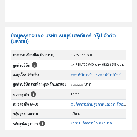
ข้อมูลธุรกิจของ บริษัท ธนบุรี เฮลท์แคร์ กรุ๊ป จำกัด
(มหาชน)
ทุนจดทะเบียนปัจจุบัน (บาท)
1,789,154,360
14,718,755,960 บาท (822.67% ของทุน)
มูลค่าบริษัท
ลงทุนในบริษัทอื่น
xxx บริษัท (หลัก)
/ xxx บริษัท (ย่อย)
มูลค่าบริษัทรวมที่ลงทุนหลักและย่อย
x,xxx,xxx บาท
Large
ขนาดธุรกิจ
หมวดธุรกิจ (A-U)
Q : กิจกรรมด้านสุขภาพและงานสังคมสงเคราะห์
กลุ่มอุตสาหกรรม
บริการ
86101 : กิจกรรมโรงพยาบาล
กลุ่มธุรกิจ (TSIC)
อันดับธุรกิจในกลุ่มนี้