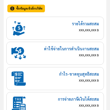
ซื้อข้อมูลเชิงลึกบริษัท
รายได้รวมสะสม
xxx,xxx,xxx
฿
ค่าใช้จ่ายในการดำเนินงานสะสม
xxx,xxx,xxx
฿
กำไร-ขาดทุนสุทธิสะสม
xxx,xxx,xxx
฿
การจ่ายภาษีเงินได้สะสม
xxx,xxx,xxx
฿