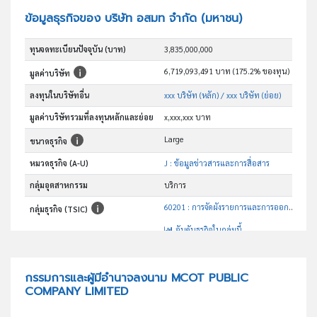
ข้อมูลธุรกิจของ บริษัท อสมท จำกัด (มหาชน)
ทุนจดทะเบียนปัจจุบัน (บาท)
3,835,000,000
6,719,093,491 บาท (175.2% ของทุน)
มูลค่าบริษัท
ลงทุนในบริษัทอื่น
xxx บริษัท (หลัก)
/ xxx บริษัท (ย่อย)
มูลค่าบริษัทรวมที่ลงทุนหลักและย่อย
x,xxx,xxx บาท
Large
ขนาดธุรกิจ
หมวดธุรกิจ (A-U)
J : ข้อมูลข่าวสารและการสื่อสาร
กลุ่มอุตสาหกรรม
บริการ
60201 : การจัดผังรายการและการออกอากาศทางโทรทัศน์โดยไม่ต้องสมัครสมาชิก (ยกเว้นทางออนไลน์)
กลุ่มธุรกิจ (TSIC)
อันดับธุรกิจในกลุ่มนี้
บริการทางโทรทัศน์ วิทยุ ออนไลน์ โครงข่าย
วัตถุประสงค์
กรรมการและผู้มีอำนาจลงนาม MCOT PUBLIC
COMPANY LIMITED