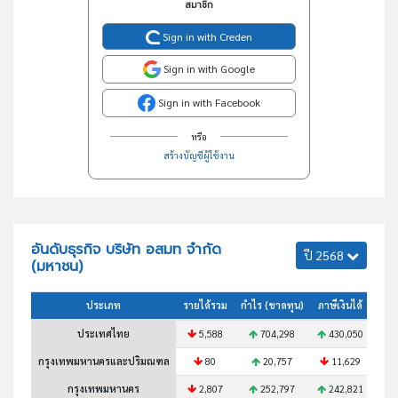
สมาชิก
Sign in with Creden
Sign in with Google
Sign in with Facebook
หรือ
สร้างบัญชีผู้ใช้งาน
อันดับธุรกิจ บริษัท อสมท จำกัด
ปี 2568
(มหาชน)
ประเภท
รายได้รวม
กำไร (ขาดทุน)
ภาษีเงินได้
สินท
ประเทศไทย
5,588
704,298
430,050
กรุงเทพมหานครและปริมณฑล
80
20,757
11,629
กรุงเทพมหานคร
2,807
252,797
242,821