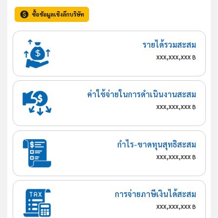
ซื้อข้อมูลเชิงลึกบริษัท
รายได้รวมสะสม
xxx,xxx,xxx
฿
ค่าใช้จ่ายในการดำเนินงานสะสม
xxx,xxx,xxx
฿
กำไร-ขาดทุนสุทธิสะสม
xxx,xxx,xxx
฿
การจ่ายภาษีเงินได้สะสม
xxx,xxx,xxx
฿