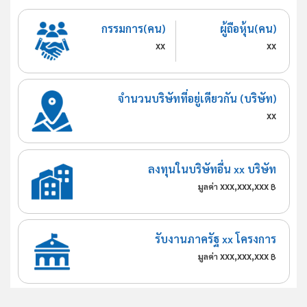
กรรมการ(คน)
ผู้ถือหุ้น(คน)
xx
xx
จำนวนบริษัทที่อยู่เดียวกัน (บริษัท)
xx
ลงทุนในบริษัทอื่น xx บริษัท
xxx,xxx,xxx
มูลค่า
฿
รับงานภาครัฐ xx โครงการ
xxx,xxx,xxx
มูลค่า
฿