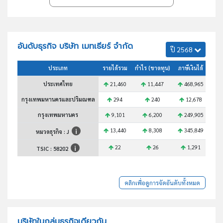
อันดับธุรกิจ บริษัท เมทเธียร์ จำกัด
ปี 2568
ประเภท
รายได้รวม
กำไร (ขาดทุน)
ภาษีเงินได้
สินท
ประเทศไทย
21,460
11,447
468,965
กรุงเทพมหานครและปริมณฑล
294
240
12,678
กรุงเทพมหานคร
9,101
6,200
249,905
13,440
8,308
345,849
หมวดธุรกิจ : J
22
26
1,291
TSIC :
58202
คลิกเพื่อดูการจัดอันดับทั้งหมด
บริษัทในกลุ่มธุรกิจเดียวกัน