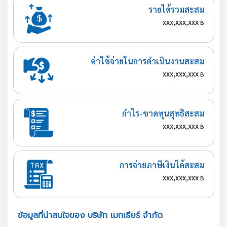
รายได้รวมสะสม
xxx,xxx,xxx
฿
ค่าใช้จ่ายในการดำเนินงานสะสม
xxx,xxx,xxx
฿
กำไร-ขาดทุนสุทธิสะสม
xxx,xxx,xxx
฿
การจ่ายภาษีเงินได้สะสม
xxx,xxx,xxx
฿
ข้อมูลที่น่าสนใจของ บริษัท เมทเธียร์ จำกัด