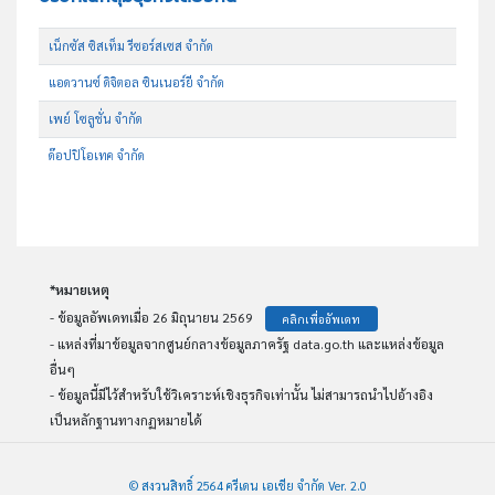
เน็กซัส ซิสเท็ม รีซอร์สเซส จำกัด
แอดวานซ์ ดิจิตอล ซินเนอร์ยี จำกัด
เพย์ โซลูชั่น จำกัด
ด๊อปปิโอเทค จำกัด
*หมายเหตุ
- ข้อมูลอัพเดทเมื่อ 26 มิถุนายน 2569
คลิกเพื่ออัพเดท
- แหล่งที่มาข้อมูลจากศูนย์กลางข้อมูลภาครัฐ data.go.th และแหล่งข้อมูล
อื่นๆ
- ข้อมูลนี้มีไว้สำหรับใช้วิเคราะห์เชิงธุรกิจเท่านั้น ไม่สามารถนำไปอ้างอิง
เป็นหลักฐานทางกฏหมายได้
© สงวนสิทธิ์ 2564 ครีเดน เอเชีย จำกัด Ver. 2.0