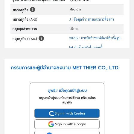
Medium
ขนาดธุรกิจ
หมวดธุรกิจ (A-U)
J : ข้อมูลข่าวสารและการสื่อสาร
กลุ่มอุตสาหกรรม
บริการ
58202 : การจัดทำซอฟต์แวร์สำเร็จรูป (ยกเว้นซอฟต์แวร์เกมสำเร็จรูป)
กลุ่มธุรกิจ (TSIC)
อันดับธุรกิจในกลุ่มนี้
บริการด้านบริหารและเทคนิคเกี่ยวกับการบริหารทั่วไปการวิจัยและพัฒนาผลิตภัณฑ์ด้านซอฟแวร์
วัตถุประสงค์
กรรมการและผู้มีอำนาจลงนาม METTHIER CO., LTD.
ดูฟรี..! เมื่อคุณเข้าสู่ระบบ
กรุณาเข้าสู่ระบบก่อนการใช้งาน หรือ สมัคร
สมาชิก
Sign in with Creden
Sign in with Google