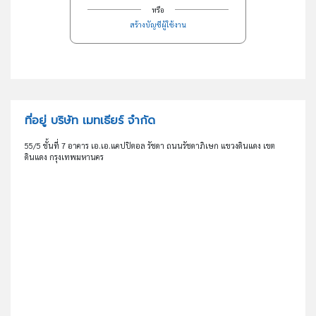
หรือ
สร้างบัญชีผู้ใช้งาน
ที่อยู่ บริษัท เมทเธียร์ จำกัด
55/5 ชั้นที่ 7 อาคาร เอ.เอ.แคปปิตอล รัชดา ถนนรัชดาภิเษก แขวงดินแดง เขต
ดินแดง กรุงเทพมหานคร