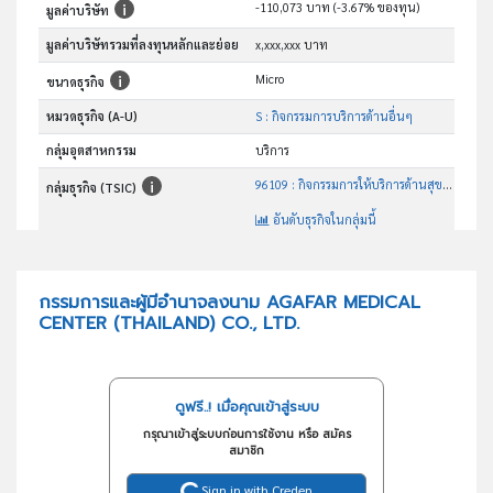
-110,073 บาท (-3.67% ของทุน)
มูลค่าบริษัท
มูลค่าบริษัทรวมที่ลงทุนหลักและย่อย
x,xxx,xxx บาท
Micro
ขนาดธุรกิจ
หมวดธุรกิจ (A-U)
S : กิจกรรมการบริการด้านอื่นๆ
กลุ่มอุตสาหกรรม
บริการ
96109 : กิจกรรมการให้บริการด้านสุขภาพอื่นๆซึ่งมิได้จัดประเภทไว้ ในที่อื่น
กลุ่มธุรกิจ (TSIC)
อันดับธุรกิจในกลุ่มนี้
กิจกรรมการให้บริการด้านสุชภาพอื่นๆ ซึ่งมิได้จัดไว้ในประเภทอื่นๆ
วัตถุประสงค์
กรรมการและผู้มีอำนาจลงนาม AGAFAR MEDICAL
CENTER (THAILAND) CO., LTD.
ดูฟรี..! เมื่อคุณเข้าสู่ระบบ
กรุณาเข้าสู่ระบบก่อนการใช้งาน หรือ สมัคร
สมาชิก
Sign in with Creden