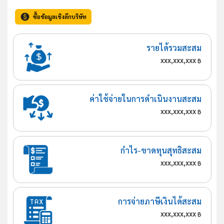
ซื้อข้อมูลเชิงลึกบริษัท
รายได้รวมสะสม
xxx,xxx,xxx
฿
ค่าใช้จ่ายในการดำเนินงานสะสม
xxx,xxx,xxx
฿
กำไร-ขาดทุนสุทธิสะสม
xxx,xxx,xxx
฿
การจ่ายภาษีเงินได้สะสม
xxx,xxx,xxx
฿