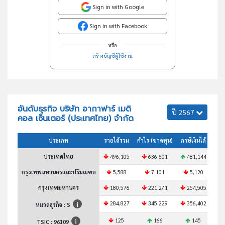
Sign in with Google
Sign in with Facebook
หรือ
สร้างบัญชีผู้ใช้งาน
อันดับธุรกิจ บริษัท อากาฟาร์ เมดิ
ปี 2567
คอล เซ็นเตอร์ (ประเทศไทย) จำกัด
ประเภท
รายได้รวม
กำไร (ขาดทุน)
ภาษีเงินได้
สินท
ประเทศไทย
496,105
636,601
481,144
4
กรุงเทพมหานครและปริมณฑล
5,588
7,101
5,120
กรุงเทพมหานคร
180,576
221,241
254,505
1
284,827
345,229
356,402
2
หมวดธุรกิจ : S
125
166
145
TSIC :
96109