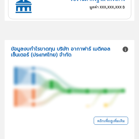
xxx,xxx,xxx
มูลค่า
฿
ข้อมูลงบกำไรขาดทุน บริษัท อากาฟาร์ เมดิคอล
เซ็นเตอร์ (ประเทศไทย) จำกัด
คลิกเพื่อดูเพิ่มเติม