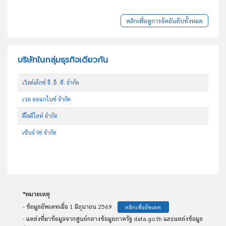
คลิกเพื่อดูการจัดอันดับทั้งหมด
บริษัทในกลุ่มธุรกิจเดียวกัน
เวิลด์เด็กซ์ จี .อี .ซี. จำกัด
เวล ออแกไนซ์ จำกัด
ดีใจดีไลท์ จำกัด
เช้นจ์ 98 จำกัด
*หมายเหตุ
- ข้อมูลอัพเดทเมื่อ 1 มิถุนายน 2569
คลิกเพื่ออัพเดท
- แหล่งที่มาข้อมูลจากศูนย์กลางข้อมูลภาครัฐ data.go.th และแหล่งข้อมูล