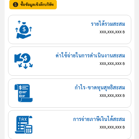
ซื้อข้อมูลเชิงลึกบริษัท
รายได้รวมสะสม
xxx,xxx,xxx
฿
ค่าใช้จ่ายในการดำเนินงานสะสม
xxx,xxx,xxx
฿
กำไร-ขาดทุนสุทธิสะสม
xxx,xxx,xxx
฿
การจ่ายภาษีเงินได้สะสม
xxx,xxx,xxx
฿