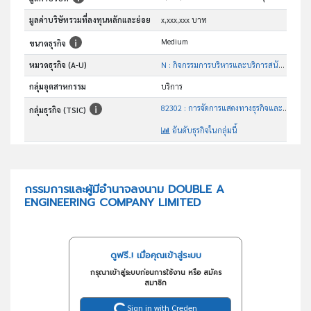
มูลค่าบริษัทรวมที่ลงทุนหลักและย่อย
x,xxx,xxx บาท
Medium
ขนาดธุรกิจ
หมวดธุรกิจ (A-U)
N : กิจกรรมการบริหารและบริการสนับสนุน
กลุ่มอุตสาหกรรม
บริการ
82302 : การจัดการแสดงทางธุรกิจและการแสดงสินค้า
กลุ่มธุรกิจ (TSIC)
อันดับธุรกิจในกลุ่มนี้
ประกอบกิจการรับจัดทำ จัดสร้าง จัดแสดงนิทรรศการ จัดศูนย์การเรียนรู้ประจำท้องถิ่น จัดศูนย์ วิทยาศาสตร์
วัตถุประสงค์
กรรมการและผู้มีอำนาจลงนาม DOUBLE A
ENGINEERING COMPANY LIMITED
ดูฟรี..! เมื่อคุณเข้าสู่ระบบ
กรุณาเข้าสู่ระบบก่อนการใช้งาน หรือ สมัคร
สมาชิก
Sign in with Creden