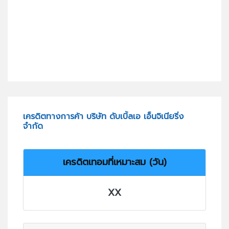
เครดิตทางการค้า บริษัท ดับเบิ้ลเอ เอ็นจิเนียริ่ง
จำกัด
เครดิตเทอมที่เหมาะสม (วัน)
XX