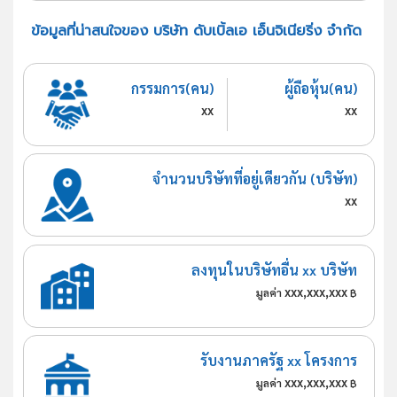
ข้อมูลที่น่าสนใจของ บริษัท ดับเบิ้ลเอ เอ็นจิเนียริ่ง จำกัด
กรรมการ(คน)
ผู้ถือหุ้น(คน)
xx
xx
จำนวนบริษัทที่อยู่เดียวกัน (บริษัท)
xx
ลงทุนในบริษัทอื่น xx บริษัท
xxx,xxx,xxx
มูลค่า
฿
รับงานภาครัฐ xx โครงการ
xxx,xxx,xxx
มูลค่า
฿