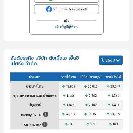
Sign in with Facebook
หรือ
สร้างบัญชีผู้ใช้งาน
อันดับธุรกิจ บริษัท ดับเบิ้ลเอ เอ็นจิ
ปี 2568
เนียริ่ง จำกัด
ประเภท
รายได้รวม
กำไร (ขาดทุน)
ภาษีเงินได้
สินทร
ประเทศไทย
43,927
50,816
33,047
1
กรุงเทพมหานครและปริมณฑล
1,146
2,262
1,364
ปทุมธานี
1,825
2,182
1,417
26,707
34,169
23,069
9
หมวดธุรกิจ : N
61
174
103
TSIC :
82302