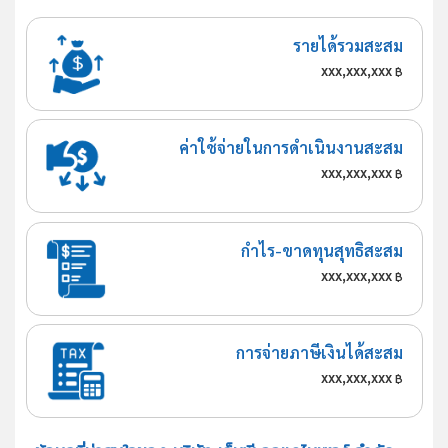
รายได้รวมสะสม
xxx,xxx,xxx
฿
ค่าใช้จ่ายในการดำเนินงานสะสม
xxx,xxx,xxx
฿
กำไร-ขาดทุนสุทธิสะสม
xxx,xxx,xxx
฿
การจ่ายภาษีเงินได้สะสม
xxx,xxx,xxx
฿