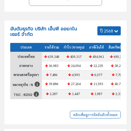
อันดับธุรกิจ บริษัท เอ็นพี ออแกไน
ปี 2568
เซอร์ จำกัด
ประเภท
รายได้รวม
กำไร (ขาดทุน)
ภาษีเงินได้
สินทรัพย์รวม
ประเทศไทย
639,348
409,317
494,961
690,726
ภาคกลาง
36,983
24,094
22,235
38,288
พระนครศรีอยุธยา
7,486
4,993
6,077
7,708
39,886
27,264
21,593
40,786
หมวดธุรกิจ : N
2,287
1,447
1,987
2,336
TSIC :
82302
คลิกเพื่อดูการจัดอันดับทั้งหมด