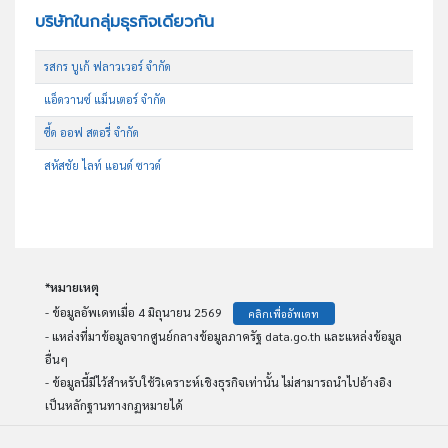
บริษัทในกลุ่มธุรกิจเดียวกัน
รสกร บูเก้ ฟลาวเวอร์ จำกัด
แอ็ดวานซ์ แม็นเตอร์ จำกัด
ซี้ด ออฟ สตอรี่ จำกัด
สหัสชัย ไลท์ แอนด์ ซาวด์
*หมายเหตุ
- ข้อมูลอัพเดทเมื่อ 4 มิถุนายน 2569
คลิกเพื่ออัพเดท
- แหล่งที่มาข้อมูลจากศูนย์กลางข้อมูลภาครัฐ data.go.th และแหล่งข้อมูล
อื่นๆ
- ข้อมูลนี้มีไว้สำหรับใช้วิเคราะห์เชิงธุรกิจเท่านั้น ไม่สามารถนำไปอ้างอิง
เป็นหลักฐานทางกฏหมายได้