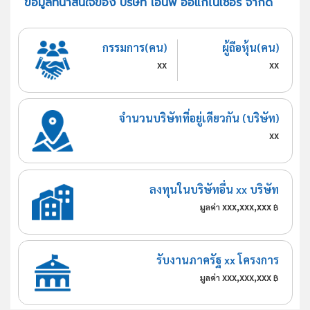
ข้อมูลที่น่าสนใจของ บริษัท เอ็นพี ออแกไนเซอร์ จำกัด
กรรมการ(คน)
ผู้ถือหุ้น(คน)
xx
xx
จำนวนบริษัทที่อยู่เดียวกัน (บริษัท)
xx
ลงทุนในบริษัทอื่น xx บริษัท
xxx,xxx,xxx
มูลค่า
฿
รับงานภาครัฐ xx โครงการ
xxx,xxx,xxx
มูลค่า
฿