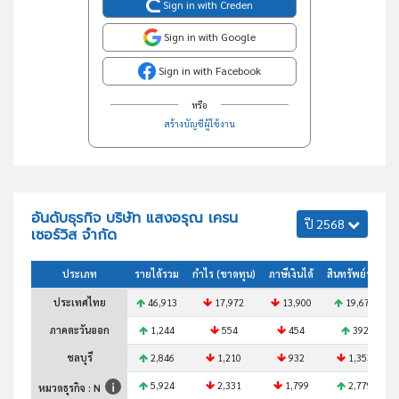
Sign in with Creden
Sign in with Google
Sign in with Facebook
หรือ
สร้างบัญชีผู้ใช้งาน
อันดับธุรกิจ บริษัท แสงอรุณ เครน
ปี 2568
เซอร์วิส จำกัด
ประเภท
รายได้รวม
กำไร (ขาดทุน)
ภาษีเงินได้
สินทรัพย์รวม
ประเทศไทย
46,913
17,972
13,900
19,672
ภาคตะวันออก
1,244
554
454
392
ชลบุรี
2,846
1,210
932
1,353
5,924
2,331
1,799
2,779
หมวดธุรกิจ : N