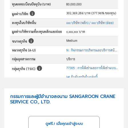
ทุนจดทะเบียนปัจจุบัน (บาท)
80,000,000
302,369,284 บาท (377.96% ของทุน)
มูลค่าบริษัท
ลงทุนในบริษัทอื่น
xxx บริษัท (หลัก)
/ xxx บริษัท (ย่อย)
มูลค่าบริษัทรวมที่ลงทุนหลักและย่อย
x,xxx,xxx บาท
Medium
ขนาดธุรกิจ
หมวดธุรกิจ (A-U)
N : กิจกรรมการบริหารและบริการสนับสนุน
กลุ่มอุตสาหกรรม
บริการ
77305 : การให้เช่าและการให้เช่าแบบลีสซิ่งเครื่องจักรและอุปกรณ์ ที่ใช้ในการก่อสร้างและงานวิศวกรรมโยธา
กลุ่มธุรกิจ (TSIC)
อันดับธุรกิจในกลุ่มนี้
ให้เช่ารถเครนและขนส่ง
วัตถุประสงค์
กรรมการและผู้มีอำนาจลงนาม SANGAROON CRANE
SERVICE CO., LTD.
ดูฟรี..! เมื่อคุณเข้าสู่ระบบ