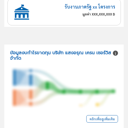
รับงานภาครัฐ xx โครงการ
xxx,xxx,xxx
มูลค่า
฿
ข้อมูลงบกำไรขาดทุน บริษัท แสงอรุณ เครน เซอร์วิส
จำกัด
คลิกเพื่อดูเพิ่มเติม