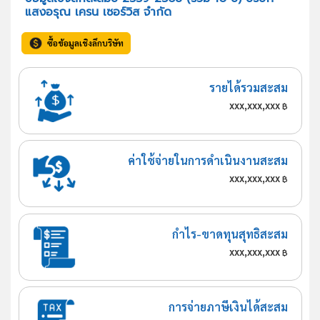
แสงอรุณ เครน เซอร์วิส จำกัด
ซื้อข้อมูลเชิงลึกบริษัท
รายได้รวมสะสม
xxx,xxx,xxx
฿
ค่าใช้จ่ายในการดำเนินงานสะสม
xxx,xxx,xxx
฿
กำไร-ขาดทุนสุทธิสะสม
xxx,xxx,xxx
฿
การจ่ายภาษีเงินได้สะสม