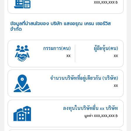
xxx,xxx,xxx
฿
ข้อมูลที่น่าสนใจของ บริษัท แสงอรุณ เครน เซอร์วิส
จำกัด
กรรมการ(คน)
ผู้ถือหุ้น(คน)
xx
xx
จำนวนบริษัทที่อยู่เดียวกัน (บริษัท)
xx
ลงทุนในบริษัทอื่น xx บริษัท
xxx,xxx,xxx
มูลค่า
฿