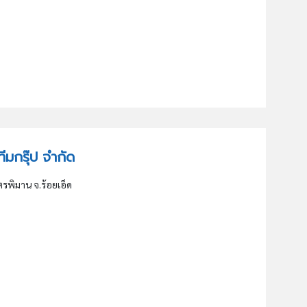
รทีมกรุ๊ป จำกัด
กตรพิมาน จ.ร้อยเอ็ด