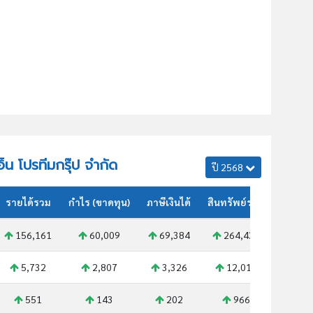
เอ็น โปรทีมกรุ๊ป จำกัด
ปี 2568
รายได้รวม
กำไร (ขาดทุน)
ภาษีเงินได้
สินทรัพย์รวม
156,161
60,009
69,384
264,437
5,732
2,807
3,326
12,016
551
143
202
966