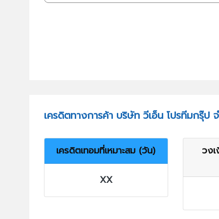
เครดิตทางการค้า บริษัท วีเอ็น โปรทีมกรุ๊ป 
เครดิตเทอมที่เหมาะสม (วัน)
วงเง
XX