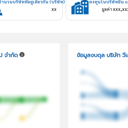
จำนวนบริษัทที่อยู่เดียวกัน (บริษัท)
ลงทุนในบริษัทอื่น x
xx
xxx,xx
มูลค่า
๊ป จำกัด
ข้อมูลงบดุล บริษัท วีเ