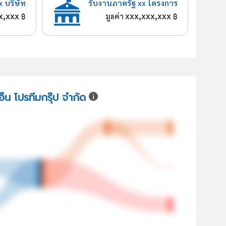
x บริษัท
รับงานภาครัฐ xx โครงการ
x,xxx
xxx,xxx,xxx
฿
มูลค่า
฿
อ็น โปรทีมกรุ๊ป จำกัด