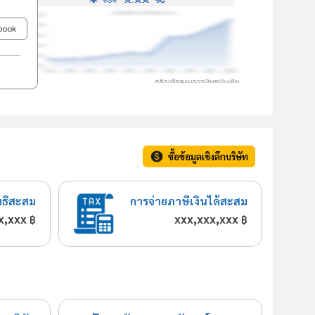
ebook
ซื้อข้อมูลเชิงลึกบริษัท
ทธิสะสม
การจ่ายภาษีเงินได้สะสม
x,xxx
xxx,xxx,xxx
฿
฿