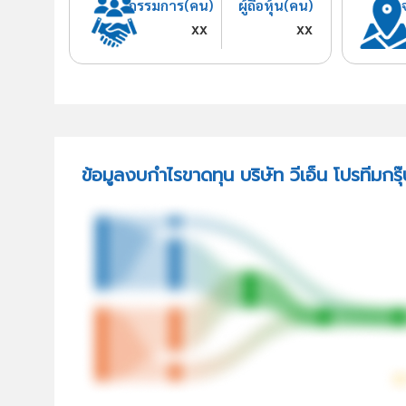
กรรมการ(คน)
ผู้ถือหุ้น(คน)
xx
xx
ข้อมูลงบกำไรขาดทุน บริษัท วีเอ็น โปรทีมกรุ