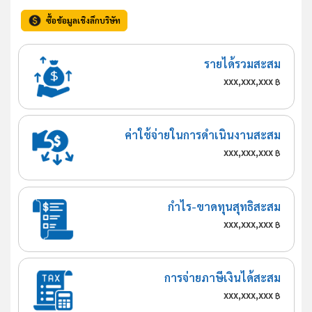
ซื้อข้อมูลเชิงลึกบริษัท
รายได้รวมสะสม
xxx,xxx,xxx
฿
ค่าใช้จ่ายในการดำเนินงานสะสม
xxx,xxx,xxx
฿
กำไร-ขาดทุนสุทธิสะสม
xxx,xxx,xxx
฿
การจ่ายภาษีเงินได้สะสม
xxx,xxx,xxx
฿