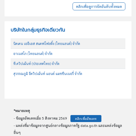
คลิกเพื่อดูการจัดอันดับทั้งหมด
บริษัทในกลุ่มธุรกิจเดียวกัน
นิคเคน เออีเอส สแคฟโฟลดิ้ง (ไทยแลนด์) จำกัด
อาเนสโก (ไทยแลนด์) จำกัด
ที.ควิปเม้นท์ (ประเทศไทย) จำกัด
สุวรรณภูมิ อีควิปเม้นท์ แอนด์ แมชชีนเนอรี่ จำกัด
*หมายเหตุ
- ข้อมูลอัพเดทเมื่อ 5 สิงหาคม 2569
คลิกเพื่ออัพเดท
- แหล่งที่มาข้อมูลจากศูนย์กลางข้อมูลภาครัฐ data.go.th และแหล่งข้อมูล
อื่นๆ