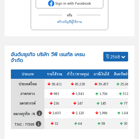
Sign in with Facebook
หรือ
สร้างบัญชีผู้ใช้งาน
อันดับธุรกิจ บริษัท วีพี เรนทัล เครน
ปี 2568
จำกัด
ประเภท
รายได้รวม
กำไร (ขาดทุน)
ภาษีเงินได้
สินทรัพย์รวม
ประเทศไทย
38,411
45,218
39,457
25,065
ภาคกลาง
983
1,941
1,706
511
นครสวรรค์
236
147
145
77
2,603
2,120
1,986
1,042
หมวดธุรกิจ : N
32
64
58
30
TSIC :
77305