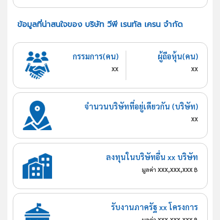
ข้อมูลที่น่าสนใจของ บริษัท วีพี เรนทัล เครน จำกัด
กรรมการ(คน)
ผู้ถือหุ้น(คน)
xx
xx
จำนวนบริษัทที่อยู่เดียวกัน (บริษัท)
xx
ลงทุนในบริษัทอื่น xx บริษัท
xxx,xxx,xxx
มูลค่า
฿
รับงานภาครัฐ xx โครงการ
xxx,xxx,xxx
มูลค่า
฿