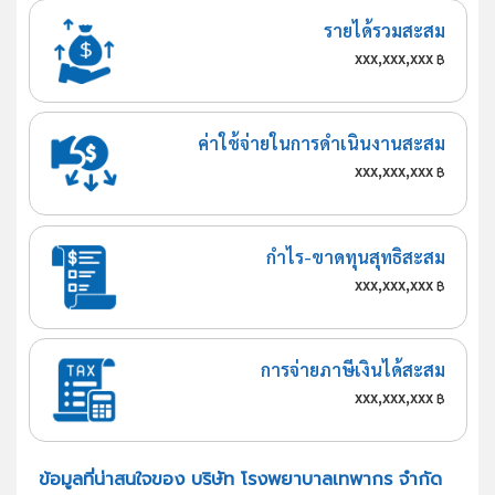
รายได้รวมสะสม
xxx,xxx,xxx
฿
ค่าใช้จ่ายในการดำเนินงานสะสม
xxx,xxx,xxx
฿
กำไร-ขาดทุนสุทธิสะสม
xxx,xxx,xxx
฿
การจ่ายภาษีเงินได้สะสม
xxx,xxx,xxx
฿
ข้อมูลที่น่าสนใจของ บริษัท โรงพยาบาลเทพากร จำกัด