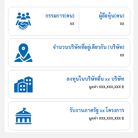
กรรมการ(คน)
ผู้ถือหุ้น(คน)
xx
xx
จำนวนบริษัทที่อยู่เดียวกัน (บริษัท)
xx
ลงทุนในบริษัทอื่น xx บริษัท
xxx,xxx,xxx
มูลค่า
฿
รับงานภาครัฐ xx โครงการ
xxx,xxx,xxx
มูลค่า
฿