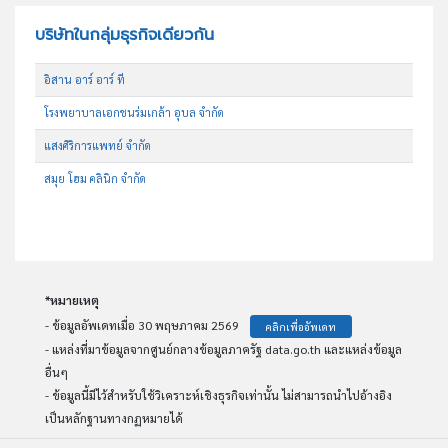
บริษัทในกลุ่มธุรกิจเดียวกัน
อิสาน อาร์ อาร์ ที
โรงพยาบาลเอกชนร่มเกล้า อุบล จำกัด
แสงศิริการแพทย์ จำกัด
สมุย โฮม คลินิก จำกัด
*หมายเหตุ
- ข้อมูลอัพเดทเมื่อ 30 พฤษภาคม 2569
คลิกเพื่ออัพเดท
- แหล่งที่มาข้อมูลจากศูนย์กลางข้อมูลภาครัฐ data.go.th และแหล่งข้อมูล
อื่นๆ
- ข้อมูลนี้มีไว้สำหรับใช้วิเคราะห์เชิงธุรกิจเท่านั้น ไม่สามารถนำไปอ้างอิง
เป็นหลักฐานทางกฏหมายได้