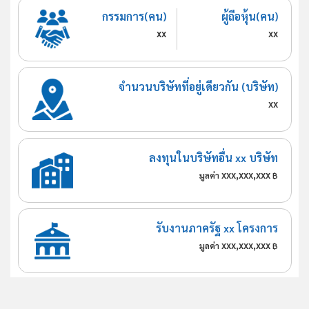
กรรมการ(คน)
ผู้ถือหุ้น(คน)
xx
xx
จำนวนบริษัทที่อยู่เดียวกัน (บริษัท)
xx
ลงทุนในบริษัทอื่น xx บริษัท
xxx,xxx,xxx
มูลค่า
฿
รับงานภาครัฐ xx โครงการ
xxx,xxx,xxx
มูลค่า
฿