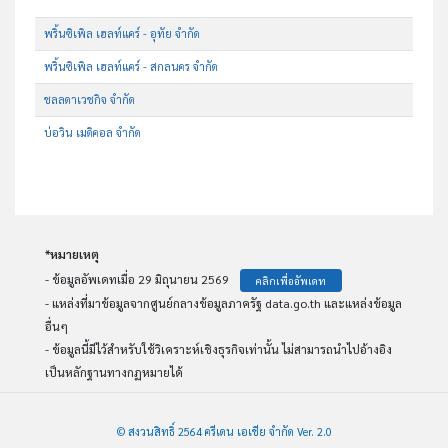
พริ้นซิเพิล เฮลท์แคร์ - อุทัย จำกัด
พริ้นซิเพิล เฮลท์แคร์ - สกลนคร จำกัด
ชลลดาเวชกิจ จำกัด
บ่อวิน เมดิคอล จำกัด
*หมายเหตุ
- ข้อมูลอัพเดทเมื่อ 29 มิถุนายน 2569
คลิกเพื่ออัพเดท
- แหล่งที่มาข้อมูลจากศูนย์กลางข้อมูลภาครัฐ data.go.th และแหล่งข้อมูล
อื่นๆ
- ข้อมูลนี้มีไว้สำหรับใช้วิเคราะห์เชิงธุรกิจเท่านั้น ไม่สามารถนำไปอ้างอิง
เป็นหลักฐานทางกฏหมายได้
© สงวนสิทธิ์ 2564 ครีเดน เอเชีย จำกัด Ver. 2.0