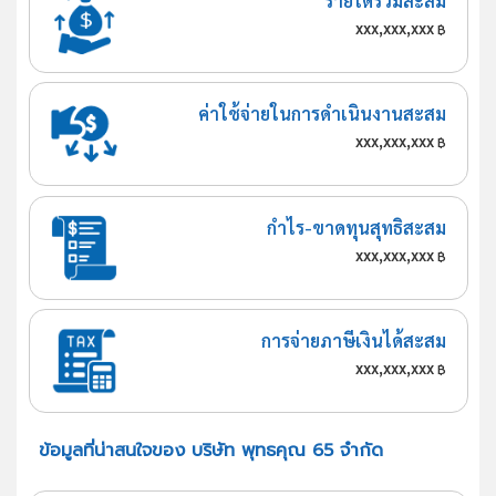
รายได้รวมสะสม
xxx,xxx,xxx
฿
ค่าใช้จ่ายในการดำเนินงานสะสม
xxx,xxx,xxx
฿
กำไร-ขาดทุนสุทธิสะสม
xxx,xxx,xxx
฿
การจ่ายภาษีเงินได้สะสม
xxx,xxx,xxx
฿
ข้อมูลที่น่าสนใจของ บริษัท พุทธคุณ 65 จำกัด