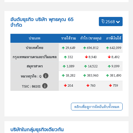
อันดับธุรกิจ บริษัท พุทธคุณ 65
ปี 2568
จำกัด
ประเภท
รายได้รวม
กำไร (ขาดทุน)
ภาษีเงินได้
สินท
ประเทศไทย
29,649
696,812
642,099
2
กรุงเทพมหานครและปริมณฑล
332
8,940
8,492
สมุทรสาคร
1,089
14,522
9,099
18,282
383,960
381,490
1
หมวดธุรกิจ : Q
204
760
759
TSIC :
86101
คลิกเพื่อดูการจัดอันดับทั้งหมด
บริษัทในกลุ่มธุรกิจเดียวกัน