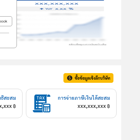
ebook
ซื้อข้อมูลเชิงลึกบริษัท
ทธิสะสม
การจ่ายภาษีเงินได้สะสม
x,xxx
xxx,xxx,xxx
฿
฿