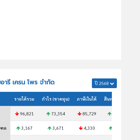
ัยอารี เครน โพร จำกัด
ปี 2568
รายได้รวม
กำไร (ขาดทุน)
ภาษีเงินได้
สินทรัพย์รวม
96,821
73,354
85,729
82,342
ณฑล
3,167
3,671
4,330
2,301