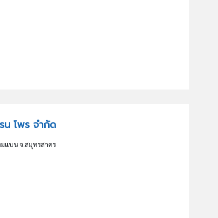
 เครน โพร จำกัด
ะทุ่มแบน จ.สมุทรสาคร