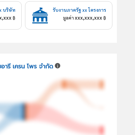
x บริษัท
รับงานภาครัฐ xx โครงการ
x,xxx
xxx,xxx,xxx
฿
มูลค่า
฿
ัยอารี เครน โพร จำกัด