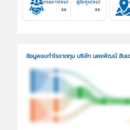
กรรมการ(คน)
ผู้ถือหุ้น(คน)
xx
xx
ข้อมูลงบกำไรขาดทุน บริษัท นครพัฒน์ อินเ