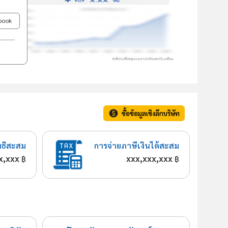
ebook
ซื้อข้อมูลเชิงลึกบริษัท
ทธิสะสม
การจ่ายภาษีเงินได้สะสม
x,xxx
xxx,xxx,xxx
฿
฿