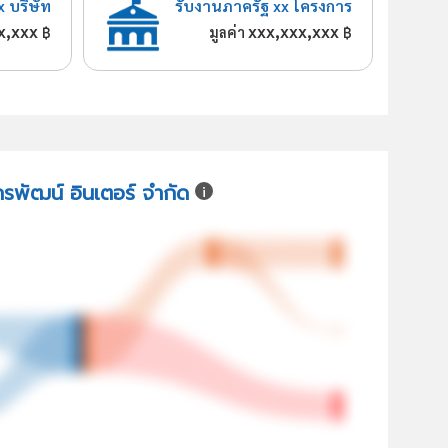
x บริษัท
รับงานภาครัฐ xx โครงการ
x,xxx
xxx,xxx,xxx
฿
มูลค่า
฿
ครพัฒน์ อินเตอร์ จำกัด