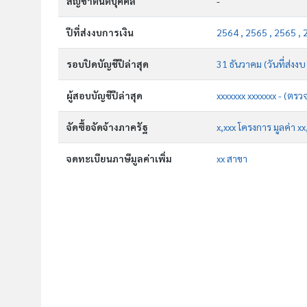
สัญชาตินิติบุคคล
-
ปีที่ส่งงบการเงิน
2564 , 2565 , 2565 , 
รอบปิดบัญชีปีล่าสุด
31 ธันวาคม (วันที่ส่งง
ผู้สอบบัญชีปีล่าสุด
xxxxxxx xxxxxxx - (ตรว
จัดซื้อจัดจ้างภาครัฐ
x,xxx โครงการ มูลค่า x
จดทะเบียนภาษีมูลค่าเพิ่ม
xx สาขา