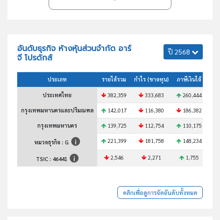
อันดับธุรกิจ ห้างหุ้นส่วนจำกัด อาร์
ปี 2568
จี โปรดักส์
ประเภท
รายได้รวม
กำไร (ขาดทุน)
ภาษีเงินได้
สินท
ประเทศไทย
382,359
333,683
260,444
3
กรุงเทพมหานครและปริมณฑล
142,017
116,380
186,382
1
กรุงเทพมหานคร
139,725
112,754
110,175
1
221,399
181,758
148,234
2
หมวดธุรกิจ : G
2,546
2,271
1,755
TSIC :
46441
คลิกเพื่อดูการจัดอันดับทั้งหมด