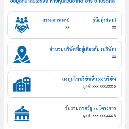
ข้อมูลที่น่าสนใจของ ห้างหุ้นส่วนจำกัด อาร์ จี โปรดักส์
กรรมการ(คน)
ผู้ถือหุ้น(คน)
xx
xx
จำนวนบริษัทที่อยู่เดียวกัน (บริษัท)
xx
ลงทุนในบริษัทอื่น xx บริษัท
xxx,xxx,xxx
มูลค่า
฿
รับงานภาครัฐ xx โครงการ
xxx,xxx,xxx
มูลค่า
฿