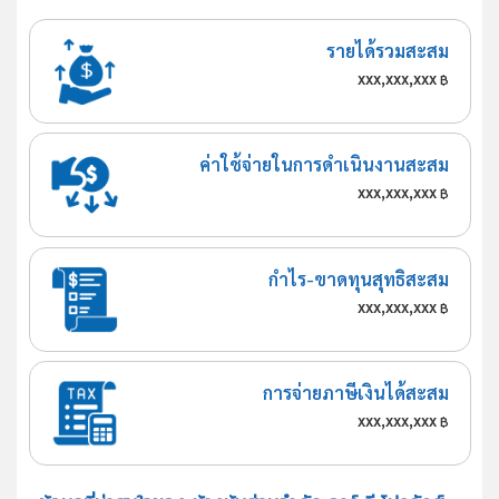
รายได้รวมสะสม
xxx,xxx,xxx
฿
ค่าใช้จ่ายในการดำเนินงานสะสม
xxx,xxx,xxx
฿
กำไร-ขาดทุนสุทธิสะสม
xxx,xxx,xxx
฿
การจ่ายภาษีเงินได้สะสม
xxx,xxx,xxx
฿