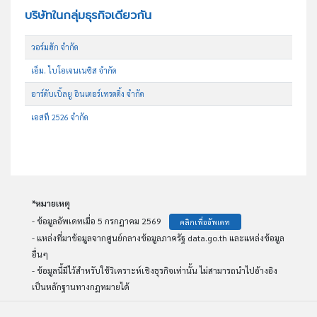
บริษัทในกลุ่มธุรกิจเดียวกัน
วอร์มฮัก จำกัด
เอ็ม. ไบโอเจนเนซิส จำกัด
อาร์ดับเบิ้ลยู อินเตอร์เทรดดิ้ง จำกัด
เอสที 2526 จำกัด
*หมายเหตุ
- ข้อมูลอัพเดทเมื่อ 5 กรกฎาคม 2569
คลิกเพื่ออัพเดท
- แหล่งที่มาข้อมูลจากศูนย์กลางข้อมูลภาครัฐ data.go.th และแหล่งข้อมูล
อื่นๆ
- ข้อมูลนี้มีไว้สำหรับใช้วิเคราะห์เชิงธุรกิจเท่านั้น ไม่สามารถนำไปอ้างอิง
เป็นหลักฐานทางกฏหมายได้