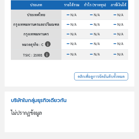
ประเภท
รายได้รวม
กำไร (ขาดทุน)
ภาษีเงินได้
สินทร
ประเทศไทย
N/A
N/A
N/A
กรุงเทพมหานครและปริมณฑล
N/A
N/A
N/A
กรุงเทพมหานคร
N/A
N/A
N/A
N/A
N/A
N/A
หมวดธุรกิจ : C
N/A
N/A
N/A
TSIC :
21001
คลิกเพื่อดูการจัดอันดับทั้งหมด
บริษัทในกลุ่มธุรกิจเดียวกัน
ไม่ปรากฏข้อมูล