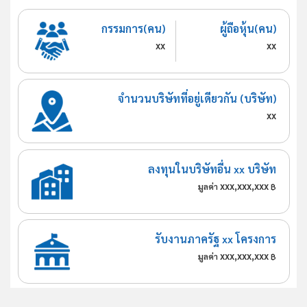
กรรมการ(คน)
ผู้ถือหุ้น(คน)
xx
xx
จำนวนบริษัทที่อยู่เดียวกัน (บริษัท)
xx
ลงทุนในบริษัทอื่น xx บริษัท
xxx,xxx,xxx
มูลค่า
฿
รับงานภาครัฐ xx โครงการ
xxx,xxx,xxx
มูลค่า
฿