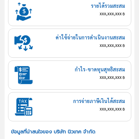
รายได้รวมสะสม
xxx,xxx,xxx
฿
ค่าใช้จ่ายในการดำเนินงานสะสม
xxx,xxx,xxx
฿
กำไร-ขาดทุนสุทธิสะสม
xxx,xxx,xxx
฿
การจ่ายภาษีเงินได้สะสม
xxx,xxx,xxx
฿
ข้อมูลที่น่าสนใจของ บริษัท นิวเทค จำกัด