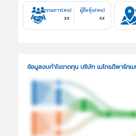
กรรมการ(คน)
ผู้ถือหุ้น(คน)
xx
xx
ข้อมูลงบกำไรขาดทุน บริษัท เมโทรดีพาร์ทเม