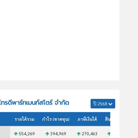
มโทรดีพาร์ทเมนท์สโตร์ จำกัด
ปี 2568
รายได้รวม
กำไร (ขาดทุน)
ภาษีเงินได้
สินทรัพย์รวม
554,269
394,969
270,463
393,087