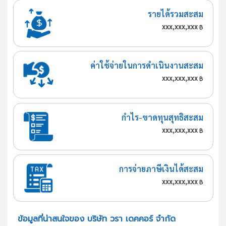
รายได้รวมสะสม
xxx,xxx,xxx
฿
ค่าใช้จ่ายในการดำเนินงานสะสม
xxx,xxx,xxx
฿
กำไร-ขาดทุนสุทธิสะสม
xxx,xxx,xxx
฿
การจ่ายภาษีเงินได้สะสม
xxx,xxx,xxx
฿
ข้อมูลที่น่าสนใจของ บริษัท วรา เดคคอร์ จำกัด