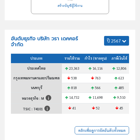
สร้างบัญชีผู้ใช้งาน
อันดับธุรกิจ บริษัท วรา เดคคอร์
ปี 2567
จำกัด
ประเภท
รายได้รวม
กำไร (ขาดทุน)
ภาษีเงินได้
สินทร
ประเทศไทย
23,363
16,116
12,806
3
กรุงเทพมหานครและปริมณฑล
538
763
623
นนทบุรี
818
566
485
14,732
11,698
9,510
2
หมวดธุรกิจ : M
41
52
45
TSIC :
74101
คลิกเพื่อดูการจัดอันดับทั้งหมด