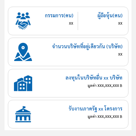
กรรมการ(คน)
ผู้ถือหุ้น(คน)
xx
xx
จำนวนบริษัทที่อยู่เดียวกัน (บริษัท)
xx
ลงทุนในบริษัทอื่น xx บริษัท
xxx,xxx,xxx
มูลค่า
฿
รับงานภาครัฐ xx โครงการ
xxx,xxx,xxx
มูลค่า
฿