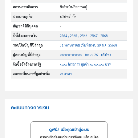
สถานภาพกิจการ
ยังดำเนินกิจการอยู่
ประเภทธุรกิจ
บริษัทจำกัด
สัญชาตินิติบุคคล
-
ปีที่ส่งงบการเงิน
2564 , 2565 , 2566 , 2567 , 2568
รอบปิดบัญชีปีล่าสุด
31 พฤษภาคม (วันที่ส่งงบ 29 ต.ค. 2568)
ผู้สอบบัญชีปีล่าสุด
xxxxxxx xxxxxxx - (ตรวจ 261 บริษัท)
จัดซื้อจัดจ้างภาครัฐ
x,xxx โครงการ มูลค่า xx,xxx,xxx บาท
จดทะเบียนภาษีมูลค่าเพิ่ม
xx สาขา
คะแนนทางการเงิน
ดูฟรี..! เมื่อคุณเข้าสู่ระบบ
กรุณาเข้าสู่ระบบก่อนการใช้งาน หรือ สมัคร