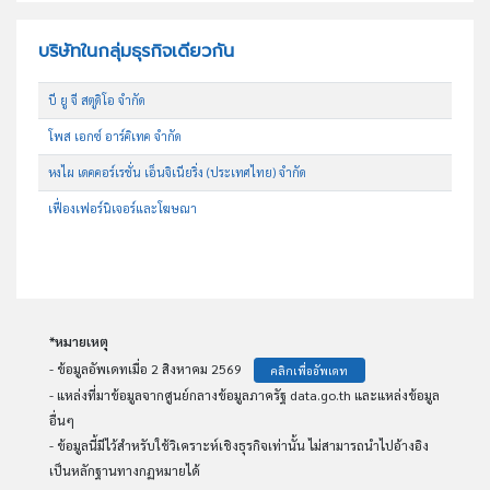
บริษัทในกลุ่มธุรกิจเดียวกัน
บี ยู จี สตูดิโอ จำกัด
โพส เอกซ์ อาร์คิเทค จำกัด
หงไผ เดคคอร์เรชั่น เอ็นจิเนียริ่ง (ประเทศไทย) จำกัด
เฟื่องเฟอร์นิเจอร์และโฆษณา
*หมายเหตุ
- ข้อมูลอัพเดทเมื่อ 2 สิงหาคม 2569
คลิกเพื่ออัพเดท
- แหล่งที่มาข้อมูลจากศูนย์กลางข้อมูลภาครัฐ data.go.th และแหล่งข้อมูล
อื่นๆ
- ข้อมูลนี้มีไว้สำหรับใช้วิเคราะห์เชิงธุรกิจเท่านั้น ไม่สามารถนำไปอ้างอิง
เป็นหลักฐานทางกฏหมายได้