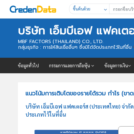
ขึ้นต้นด้วย
บริษัท เอ็มบีเอฟ แฟคเต
MBF FACTORS (THAILAND) CO., LTD.
กลุ่มธุรกิจ : การให้สินเชื่ออื่นๆ ซึ่งมิได้จัดประเภทไว้ในที่อื่น
ข้อมูลทั่วไป
กรรมการและการถือหุ้น
ข้อมูลการเงิน
แนวโน้มการเติบโตของรายได้รวม กำไร (ขาดท
บริษัท เอ็มบีเอฟ แฟคเตอร์ส (ประเทศไทย) จำกัด 
ประเภทไว้ในที่อื่น