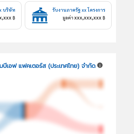
x บริษัท
รับงานภาครัฐ xx โครงการ
x,xxx
xxx,xxx,xxx
฿
มูลค่า
฿
อ็มบีเอฟ แฟคเตอร์ส (ประเทศไทย) จำกัด