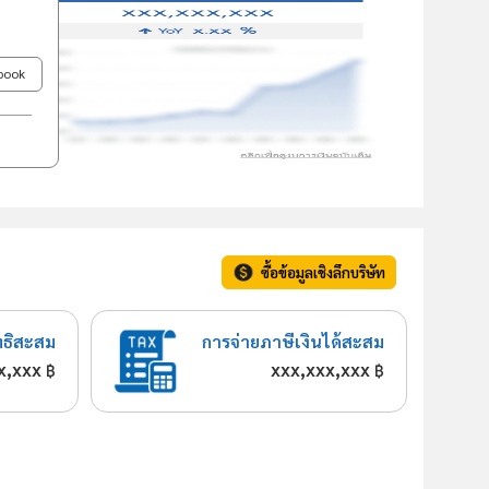
ebook
ซื้อข้อมูลเชิงลึกบริษัท
ทธิสะสม
การจ่ายภาษีเงินได้สะสม
x,xxx
xxx,xxx,xxx
฿
฿