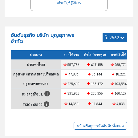
สร้างบัญชีผู้ใช้งาน
อันดับธุรกิจ บริษัท บุญสุภาพร
ปี 2562
จำกัด
ประเภท
รายได้รวม
กำไร (ขาดทุน)
ภาษีเงินได้
สินท
ประเทศไทย
557,786
417,158
268,771
3
กรุงเทพมหานครและปริมณฑล
47,886
36,144
18,221
กรุงเทพมหานคร
225,610
153,172
103,554
1
331,923
235,356
160,129
1
หมวดธุรกิจ : L
14,350
11,644
4,833
TSIC :
68102
คลิกเพื่อดูการจัดอันดับทั้งหมด