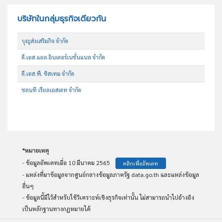
บริษัทในกลุ่มธุรกิจเดียวกัน
บุญส่งเสริมกิจ จำกัด
ดี.เอส.แอล.อินเตอร์เนชั่นแนล จำกัด
ดี.เอส.พี. ซิสเทม จำกัด
ชลนที เรียลเอสเตท จำกัด
*หมายเหตุ
- ข้อมูลอัพเดทเมื่อ 10 มีนาคม 2565
คลิกเพื่ออัพเดท
- แหล่งที่มาข้อมูลจากศูนย์กลางข้อมูลภาครัฐ data.go.th และแหล่งข้อมูล
อื่นๆ
- ข้อมูลนี้มีไว้สำหรับใช้วิเคราะห์เชิงธุรกิจเท่านั้น ไม่สามารถนำไปอ้างอิง
เป็นหลักฐานทางกฏหมายได้